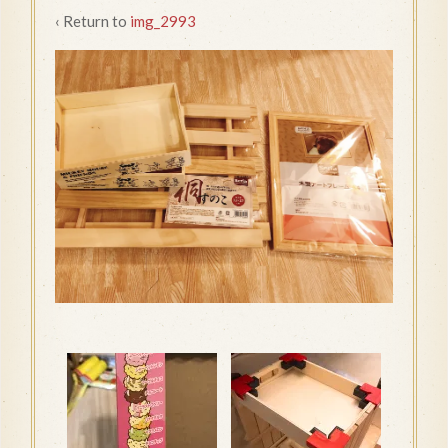
‹ Return to
img_2993