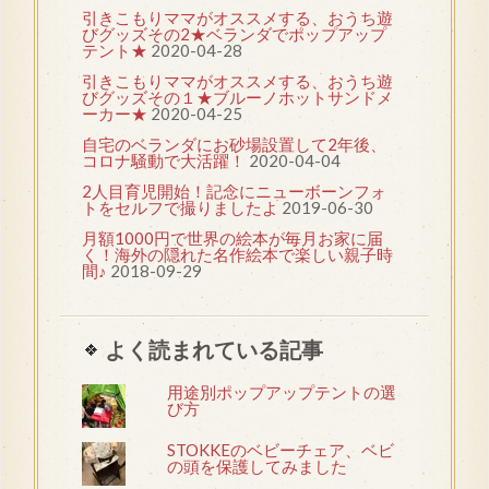
引きこもりママがオススメする、おうち遊
びグッズその2★ベランダでポップアップ
テント★
2020-04-28
引きこもりママがオススメする、おうち遊
びグッズその１★ブルーノホットサンドメ
ーカー★
2020-04-25
自宅のベランダにお砂場設置して2年後、
コロナ騒動で大活躍！
2020-04-04
2人目育児開始！記念にニューボーンフォ
トをセルフで撮りましたよ
2019-06-30
月額1000円で世界の絵本が毎月お家に届
く！海外の隠れた名作絵本で楽しい親子時
間♪
2018-09-29
よく読まれている記事
用途別ポップアップテントの選
び方
STOKKEのベビーチェア、ベビ
の頭を保護してみました