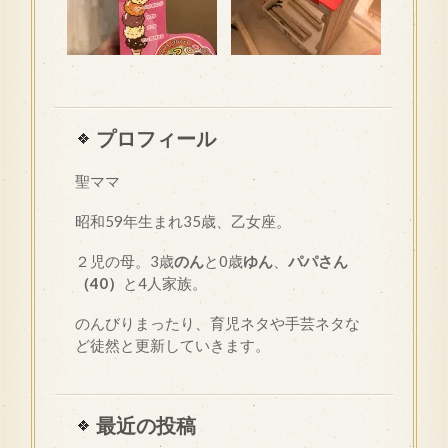
プロフィール
聖ママ
昭和
59
年生まれ35歳、乙女座。
２児の母。3歳
のん
と0歳
ゆん
、
パパさん
（40）
と4人家族。
のんびりまったり、育児ネタや手芸ネタな
ど徒然と更新していきます。
最近の投稿