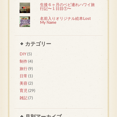
生後６ヶ月のベビ連れハワイ旅
行記〜１日目①〜
名前入りオリジナル絵本Lost
My Name
カテゴリー
DIY
(5)
制作
(4)
旅行
(9)
日常
(1)
美容
(2)
育児
(29)
雑記
(7)
月別アーカイブ