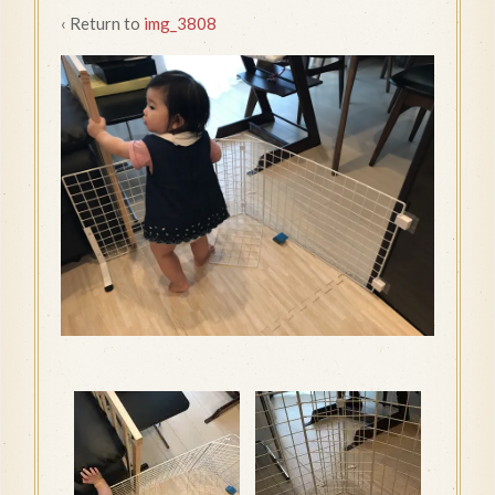
‹ Return to
img_3808