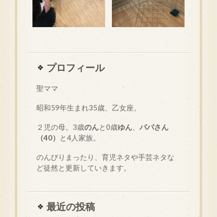
プロフィール
聖ママ
昭和
59
年生まれ35歳、乙女座。
２児の母。3歳
のん
と0歳
ゆん
、
パパさん
（40）
と4人家族。
のんびりまったり、育児ネタや手芸ネタな
ど徒然と更新していきます。
最近の投稿