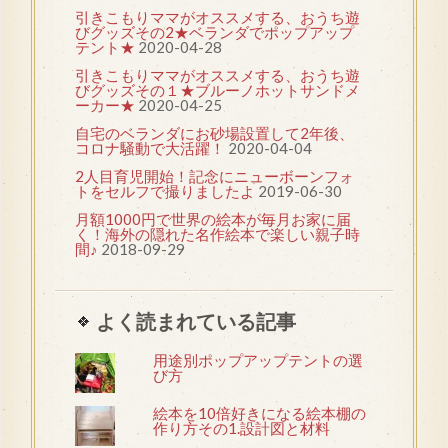
引きこもりママがオススメする、おうち遊
びグッズその2★ベランダでポップアップ
テント★
2020-04-28
引きこもりママがオススメする、おうち遊
びグッズその１★ブルーノホットサンドメ
ーカー★
2020-04-25
自宅のベランダにお砂場設置して2年後、
コロナ騒動で大活躍！
2020-04-04
2人目育児開始！記念にニューボーンフォ
トをセルフで撮りましたよ
2019-06-30
月額1000円で世界の絵本が毎月お家に届
く！海外の隠れた名作絵本で楽しい親子時
間♪
2018-09-29
よく読まれている記事
用途別ポップアップテントの選
び方
絵本を10倍好きになる絵本棚の
作り方その1.設計図と材料