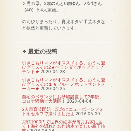
２児の母。3歳
のん
と0歳
ゆん
、
パパさん
（40）
と4人家族。
のんびりまったり、育児ネタや手芸ネタな
ど徒然と更新していきます。
最近の投稿
引きこもりママがオススメする、おうち遊
びグッズその2★ベランダでポップアップ
テント★
2020-04-28
引きこもりママがオススメする、おうち遊
びグッズその１★ブルーノホットサンドメ
ーカー★
2020-04-25
自宅のベランダにお砂場設置して2年後、
コロナ騒動で大活躍！
2020-04-04
2人目育児開始！記念にニューボーンフォ
トをセルフで撮りましたよ
2019-06-30
月額1000円で世界の絵本が毎月お家に届
く！海外の隠れた名作絵本で楽しい親子時
間♪
2018-09-29