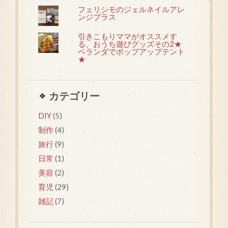
フェリシモのジェルネイルアレ
ンジプラス
引きこもりママがオススメす
る、おうち遊びグッズその2★
ベランダでポップアップテント
★
カテゴリー
DIY
(5)
制作
(4)
旅行
(9)
日常
(1)
美容
(2)
育児
(29)
雑記
(7)