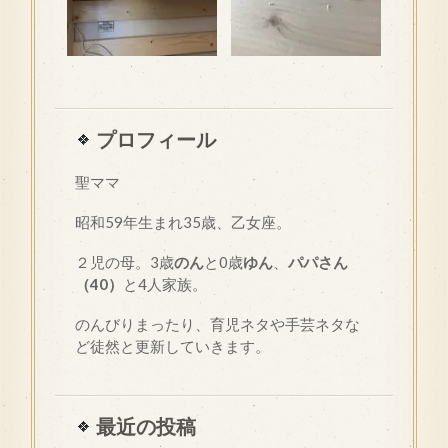
プロフィール
聖ママ
昭和
59
年生まれ35歳、乙女座。
２児の母。3歳
のん
と0歳
ゆん
、
パパさん
（40）
と4人家族。
のんびりまったり、育児ネタや手芸ネタな
ど徒然と更新していきます。
最近の投稿