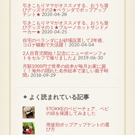
引きこもりママがオススメする、おうち遊
びグッズその2★ベランダでポップアップ
テント★
2020-04-28
引きこもりママがオススメする、おうち遊
びグッズその１★ブルーノホットサンドメ
ーカー★
2020-04-25
自宅のベランダにお砂場設置して2年後、
コロナ騒動で大活躍！
2020-04-04
2人目育児開始！記念にニューボーンフォ
トをセルフで撮りましたよ
2019-06-30
月額1000円で世界の絵本が毎月お家に届
く！海外の隠れた名作絵本で楽しい親子時
間♪
2018-09-29
よく読まれている記事
STOKKEのベビーチェア、ベビ
の頭を保護してみました
用途別ポップアップテントの選
び方