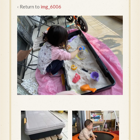
‹ Return to
img_6006