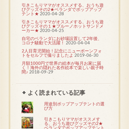
引きこもりママがオススメする、おうち遊
びグッズその2★ベランダでポップアップ
テント★
2020-04-28
引きこもりママがオススメする、おうち遊
びグッズその１★ブルーノホットサンドメ
ーカー★
2020-04-25
自宅のベランダにお砂場設置して2年後、
コロナ騒動で大活躍！
2020-04-04
2人目育児開始！記念にニューボーンフォ
トをセルフで撮りましたよ
2019-06-30
月額1000円で世界の絵本が毎月お家に届
く！海外の隠れた名作絵本で楽しい親子時
間♪
2018-09-29
よく読まれている記事
用途別ポップアップテントの選
び方
引きこもりママがオススメす
る、おうち遊びグッズその2★
ベランダでポップアップテント