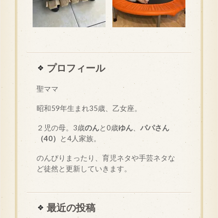
プロフィール
聖ママ
昭和
59
年生まれ35歳、乙女座。
２児の母。3歳
のん
と0歳
ゆん
、
パパさん
（40）
と4人家族。
のんびりまったり、育児ネタや手芸ネタな
ど徒然と更新していきます。
最近の投稿