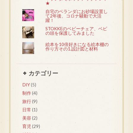
★
自宅のベランダにお砂場設置し
て2年後、コロナ騒動で大活
躍！
STOKKEのベビーチェア、ベビ
の頭を保護してみました
絵本を10倍好きになる絵本棚の
作り方その1.設計図と材料
カテゴリー
DIY
(5)
制作
(4)
旅行
(9)
日常
(1)
美容
(2)
育児
(29)