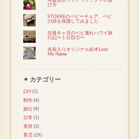
び方
STOKKEのベビーチェア、ベビ
の頭を保護してみました
生後６ヶ月のベビ連れハワイ旅
行記〜１日目①〜
名前入りオリジナル絵本Lost
My Name
カテゴリー
DIY
(5)
制作
(4)
旅行
(9)
日常
(1)
美容
(2)
育児
(29)