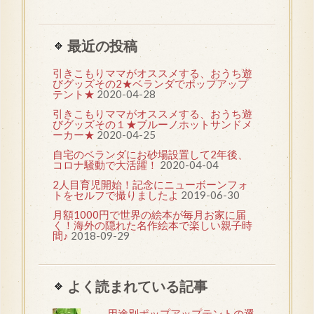
最近の投稿
引きこもりママがオススメする、おうち遊
びグッズその2★ベランダでポップアップ
テント★
2020-04-28
引きこもりママがオススメする、おうち遊
びグッズその１★ブルーノホットサンドメ
ーカー★
2020-04-25
自宅のベランダにお砂場設置して2年後、
コロナ騒動で大活躍！
2020-04-04
2人目育児開始！記念にニューボーンフォ
トをセルフで撮りましたよ
2019-06-30
月額1000円で世界の絵本が毎月お家に届
く！海外の隠れた名作絵本で楽しい親子時
間♪
2018-09-29
よく読まれている記事
用途別ポップアップテントの選