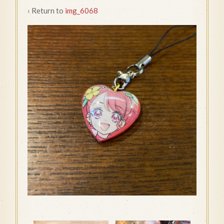
‹ Return to
img_6068