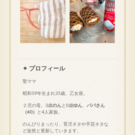
プロフィール
聖ママ
昭和
59
年生まれ35歳、乙女座。
２児の母。3歳
のん
と0歳
ゆん
、
パパさん
（40）
と4人家族。
のんびりまったり、育児ネタや手芸ネタな
ど徒然と更新していきます。