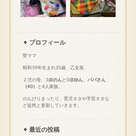
プロフィール
聖ママ
昭和
59
年生まれ35歳、乙女座。
２児の母。3歳
のん
と0歳
ゆん
、
パパさん
（40）
と4人家族。
のんびりまったり、育児ネタや手芸ネタな
ど徒然と更新していきます。
最近の投稿