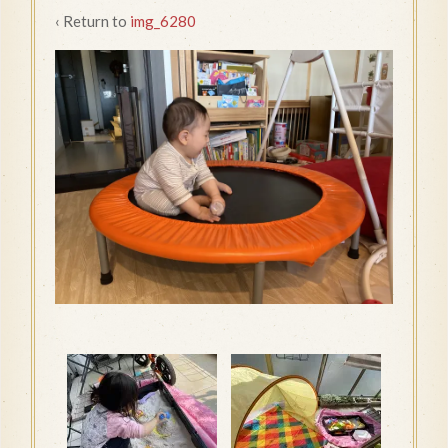
‹ Return to
img_6280