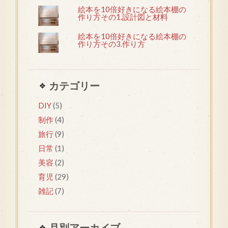
絵本を10倍好きになる絵本棚の
作り方その1.設計図と材料
絵本を10倍好きになる絵本棚の
作り方その3.作り方
カテゴリー
DIY
(5)
制作
(4)
旅行
(9)
日常
(1)
美容
(2)
育児
(29)
雑記
(7)
月別アーカイブ