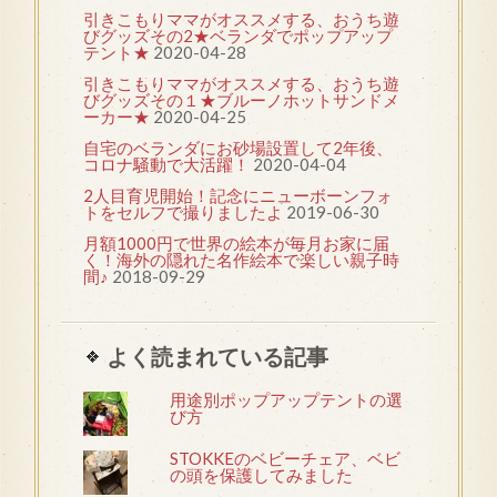
引きこもりママがオススメする、おうち遊
びグッズその2★ベランダでポップアップ
テント★
2020-04-28
引きこもりママがオススメする、おうち遊
びグッズその１★ブルーノホットサンドメ
ーカー★
2020-04-25
自宅のベランダにお砂場設置して2年後、
コロナ騒動で大活躍！
2020-04-04
2人目育児開始！記念にニューボーンフォ
トをセルフで撮りましたよ
2019-06-30
月額1000円で世界の絵本が毎月お家に届
く！海外の隠れた名作絵本で楽しい親子時
間♪
2018-09-29
よく読まれている記事
用途別ポップアップテントの選
び方
STOKKEのベビーチェア、ベビ
の頭を保護してみました