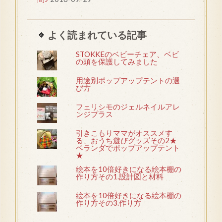
よく読まれている記事
STOKKEのベビーチェア、ベビ
の頭を保護してみました
用途別ポップアップテントの選
び方
フェリシモのジェルネイルアレ
ンジプラス
引きこもりママがオススメす
る、おうち遊びグッズその2★
ベランダでポップアップテント
★
絵本を10倍好きになる絵本棚の
作り方その1.設計図と材料
絵本を10倍好きになる絵本棚の
作り方その3.作り方