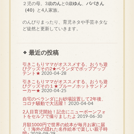
２児の母。3歳
のん
と0歳
ゆん
、
パパさん
（40）
と4人家族。
のんびりまったり、育児ネタや手芸ネタな
ど徒然と更新していきます。
最近の投稿
引きこもりママがオススメする、おうち遊
びグッズその2★ベランダでポップアップ
テント★
2020-04-28
引きこもりママがオススメする、おうち遊
びグッズその１★ブルーノホットサンドメ
ーカー★
2020-04-25
自宅のベランダにお砂場設置して2年後、
コロナ騒動で大活躍！
2020-04-04
2人目育児開始！記念にニューボーンフォ
トをセルフで撮りましたよ
2019-06-30
月額1000円で世界の絵本が毎月お家に届
く！海外の隠れた名作絵本で楽しい親子時
間♪
2018-09-29