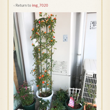
‹ Return to
img_7020