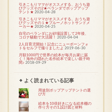
引きこもりママがオススメする、おうち遊
びグッズその2★ベランダでポップアップ
テント★
2020-04-28
引きこもりママがオススメする、おうち遊
びグッズその１★ブルーノホットサンドメ
ーカー★
2020-04-25
自宅のベランダにお砂場設置して2年後、
コロナ騒動で大活躍！
2020-04-04
2人目育児開始！記念にニューボーンフォ
トをセルフで撮りましたよ
2019-06-30
月額1000円で世界の絵本が毎月お家に届
く！海外の隠れた名作絵本で楽しい親子時
間♪
2018-09-29
よく読まれている記事
用途別ポップアップテントの選
び方
絵本を10倍好きになる絵本棚の
作り方その1.設計図と材料