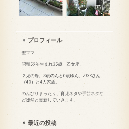
プロフィール
聖ママ
昭和
59
年生まれ35歳、乙女座。
２児の母。3歳
のん
と0歳
ゆん
、
パパさん
（40）
と4人家族。
のんびりまったり、育児ネタや手芸ネタな
ど徒然と更新していきます。
最近の投稿