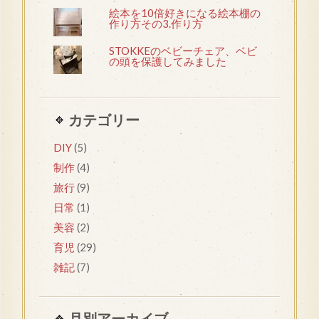
絵本を10倍好きになる絵本棚の
作り方その3.作り方
STOKKEのベビーチェア、ベビ
の頭を保護してみました
カテゴリー
DIY
(5)
制作
(4)
旅行
(9)
日常
(1)
美容
(2)
育児
(29)
雑記
(7)
月別アーカイブ