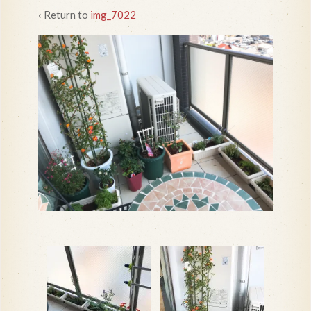
‹ Return to
img_7022