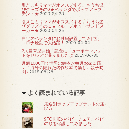
引きこもりママがオススメする、おうち遊
びグッズその2★ベランダでポップアップ
テント★
2020-04-28
引きこもりママがオススメする、おうち遊
びグッズその１★ブルーノホットサンドメ
ーカー★
2020-04-25
自宅のベランダにお砂場設置して2年後、
コロナ騒動で大活躍！
2020-04-04
2人目育児開始！記念にニューボーンフォ
トをセルフで撮りましたよ
2019-06-30
月額1000円で世界の絵本が毎月お家に届
く！海外の隠れた名作絵本で楽しい親子時
間♪
2018-09-29
よく読まれている記事
用途別ポップアップテントの選
び方
STOKKEのベビーチェア、ベビ
の頭を保護してみました