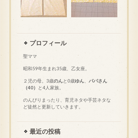
プロフィール
聖ママ
昭和
59
年生まれ35歳、乙女座。
２児の母。3歳
のん
と0歳
ゆん
、
パパさん
（40）
と4人家族。
のんびりまったり、育児ネタや手芸ネタな
ど徒然と更新していきます。
最近の投稿