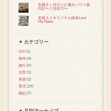
生後６ヶ月のベビ連れハワイ旅
行記〜１日目①〜
名前入りオリジナル絵本Lost
My Name
カテゴリー
DIY
(5)
制作
(4)
旅行
(9)
日常
(1)
美容
(2)
育児
(29)
雑記
(7)
月別アーカイブ