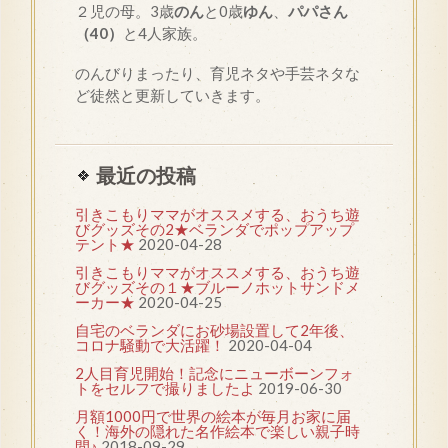
２児の母。3歳
のん
と0歳
ゆん
、
パパさん
（40）
と4人家族。
のんびりまったり、育児ネタや手芸ネタな
ど徒然と更新していきます。
最近の投稿
引きこもりママがオススメする、おうち遊
びグッズその2★ベランダでポップアップ
テント★
2020-04-28
引きこもりママがオススメする、おうち遊
びグッズその１★ブルーノホットサンドメ
ーカー★
2020-04-25
自宅のベランダにお砂場設置して2年後、
コロナ騒動で大活躍！
2020-04-04
2人目育児開始！記念にニューボーンフォ
トをセルフで撮りましたよ
2019-06-30
月額1000円で世界の絵本が毎月お家に届
く！海外の隠れた名作絵本で楽しい親子時
間♪
2018-09-29