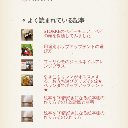
よく読まれている記事
STOKKEのベビーチェア、ベビ
の頭を保護してみました
用途別ポップアップテントの選
び方
フェリシモのジェルネイルアレ
ンジプラス
引きこもりママがオススメす
る、おうち遊びグッズその2★
ベランダでポップアップテント
★
絵本を10倍好きになる絵本棚の
作り方その1.設計図と材料
絵本を10倍好きになる絵本棚の
作り方その3.作り方