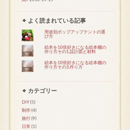
よく読まれている記事
用途別ポップアップテントの選
び方
絵本を10倍好きになる絵本棚の
作り方その1.設計図と材料
絵本を10倍好きになる絵本棚の
作り方その3.作り方
カテゴリー
DIY
(5)
制作
(4)
旅行
(9)
日常
(1)