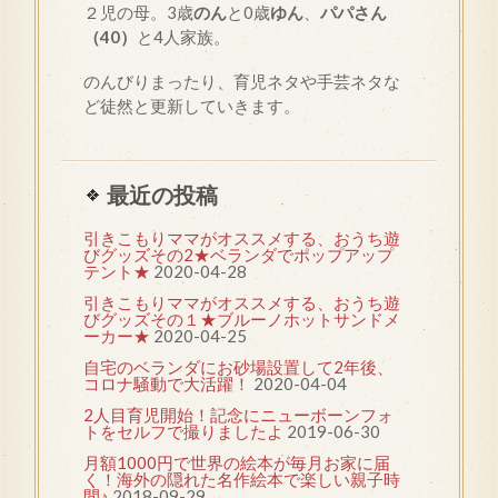
２児の母。3歳
のん
と0歳
ゆん
、
パパさん
（40）
と4人家族。
のんびりまったり、育児ネタや手芸ネタな
ど徒然と更新していきます。
最近の投稿
引きこもりママがオススメする、おうち遊
びグッズその2★ベランダでポップアップ
テント★
2020-04-28
引きこもりママがオススメする、おうち遊
びグッズその１★ブルーノホットサンドメ
ーカー★
2020-04-25
自宅のベランダにお砂場設置して2年後、
コロナ騒動で大活躍！
2020-04-04
2人目育児開始！記念にニューボーンフォ
トをセルフで撮りましたよ
2019-06-30
月額1000円で世界の絵本が毎月お家に届
く！海外の隠れた名作絵本で楽しい親子時
間♪
2018-09-29