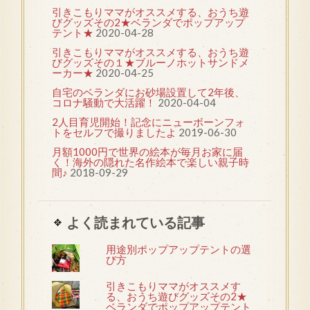
引きこもりママがオススメする、おうち遊
びグッズその2★ベランダでポップアップ
テント★
2020-04-28
引きこもりママがオススメする、おうち遊
びグッズその１★ブルーノホットサンドメ
ーカー★
2020-04-25
自宅のベランダにお砂場設置して2年後、
コロナ騒動で大活躍！
2020-04-04
2人目育児開始！記念にニューボーンフォ
トをセルフで撮りましたよ
2019-06-30
月額1000円で世界の絵本が毎月お家に届
く！海外の隠れた名作絵本で楽しい親子時
間♪
2018-09-29
よく読まれている記事
用途別ポップアップテントの選
び方
引きこもりママがオススメす
る、おうち遊びグッズその2★
ベランダでポップアップテント