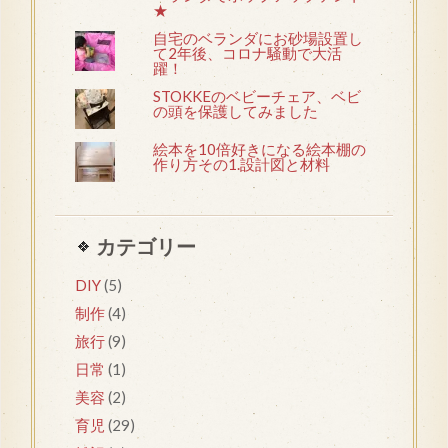
★
自宅のベランダにお砂場設置し
て2年後、コロナ騒動で大活
躍！
STOKKEのベビーチェア、ベビ
の頭を保護してみました
絵本を10倍好きになる絵本棚の
作り方その1.設計図と材料
カテゴリー
DIY
(5)
制作
(4)
旅行
(9)
日常
(1)
美容
(2)
育児
(29)