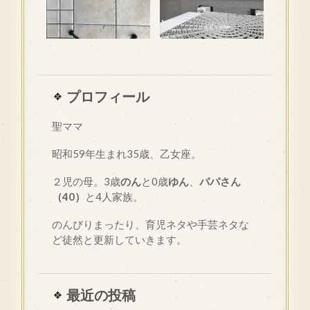
プロフィール
聖ママ
昭和
59
年生まれ35歳、乙女座。
２児の母。3歳
のん
と0歳
ゆん
、
パパさん
（40）
と4人家族。
のんびりまったり、育児ネタや手芸ネタな
ど徒然と更新していきます。
最近の投稿