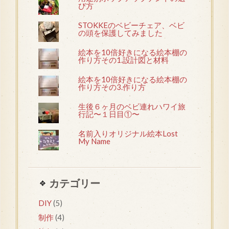
び方
STOKKEのベビーチェア、ベビ
の頭を保護してみました
絵本を10倍好きになる絵本棚の
作り方その1.設計図と材料
絵本を10倍好きになる絵本棚の
作り方その3.作り方
生後６ヶ月のベビ連れハワイ旅
行記〜１日目①〜
名前入りオリジナル絵本Lost
My Name
カテゴリー
DIY
(5)
制作
(4)