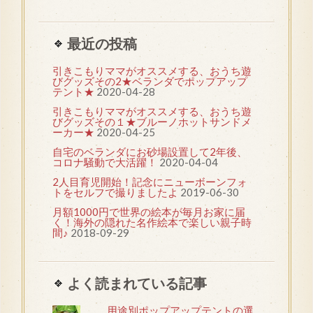
最近の投稿
引きこもりママがオススメする、おうち遊
びグッズその2★ベランダでポップアップ
テント★
2020-04-28
引きこもりママがオススメする、おうち遊
びグッズその１★ブルーノホットサンドメ
ーカー★
2020-04-25
自宅のベランダにお砂場設置して2年後、
コロナ騒動で大活躍！
2020-04-04
2人目育児開始！記念にニューボーンフォ
トをセルフで撮りましたよ
2019-06-30
月額1000円で世界の絵本が毎月お家に届
く！海外の隠れた名作絵本で楽しい親子時
間♪
2018-09-29
よく読まれている記事
用途別ポップアップテントの選