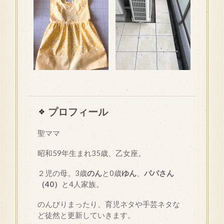
プロフィール
聖ママ
昭和
59
年生まれ35歳、乙女座。
２児の母。3歳
のん
と0歳
ゆん
、
パパさん
（40）
と4人家族。
のんびりまったり、育児ネタや手芸ネタな
ど徒然と更新していきます。