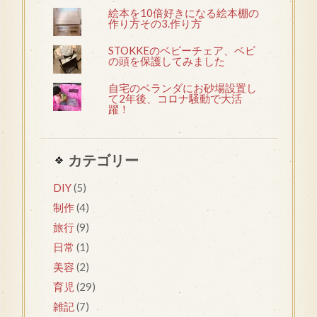
絵本を10倍好きになる絵本棚の
作り方その3.作り方
STOKKEのベビーチェア、ベビ
の頭を保護してみました
自宅のベランダにお砂場設置し
て2年後、コロナ騒動で大活
躍！
カテゴリー
DIY
(5)
制作
(4)
旅行
(9)
日常
(1)
美容
(2)
育児
(29)
雑記
(7)