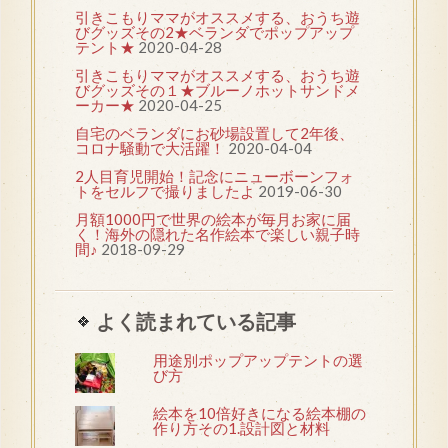
引きこもりママがオススメする、おうち遊
びグッズその2★ベランダでポップアップ
テント★
2020-04-28
引きこもりママがオススメする、おうち遊
びグッズその１★ブルーノホットサンドメ
ーカー★
2020-04-25
自宅のベランダにお砂場設置して2年後、
コロナ騒動で大活躍！
2020-04-04
2人目育児開始！記念にニューボーンフォ
トをセルフで撮りましたよ
2019-06-30
月額1000円で世界の絵本が毎月お家に届
く！海外の隠れた名作絵本で楽しい親子時
間♪
2018-09-29
よく読まれている記事
用途別ポップアップテントの選
び方
絵本を10倍好きになる絵本棚の
作り方その1.設計図と材料