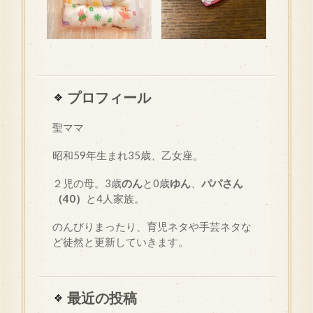
プロフィール
聖ママ
昭和
59
年生まれ35歳、乙女座。
２児の母。3歳
のん
と0歳
ゆん
、
パパさん
（40）
と4人家族。
のんびりまったり、育児ネタや手芸ネタな
ど徒然と更新していきます。
最近の投稿