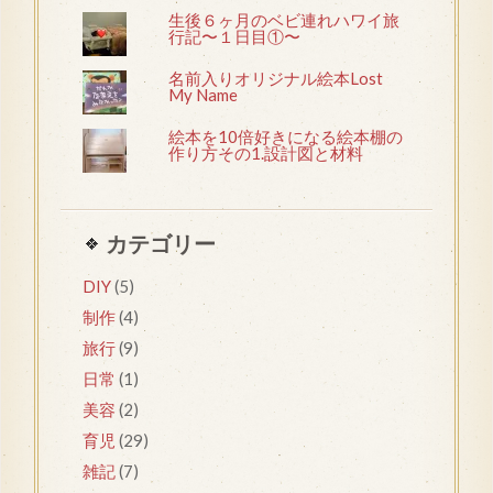
生後６ヶ月のベビ連れハワイ旅
行記〜１日目①〜
名前入りオリジナル絵本Lost
My Name
絵本を10倍好きになる絵本棚の
作り方その1.設計図と材料
カテゴリー
DIY
(5)
制作
(4)
旅行
(9)
日常
(1)
美容
(2)
育児
(29)
雑記
(7)