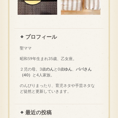
プロフィール
聖ママ
昭和
59
年生まれ35歳、乙女座。
２児の母。3歳
のん
と0歳
ゆん
、
パパさん
（40）
と4人家族。
のんびりまったり、育児ネタや手芸ネタな
ど徒然と更新していきます。
最近の投稿