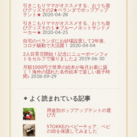
引きこもりママがオススメする、おうち遊
びグッズその2★ベランダでポップアップ
テント★
2020-04-28
引きこもりママがオススメする、おうち遊
びグッズその１★ブルーノホットサンドメ
ーカー★
2020-04-25
自宅のベランダにお砂場設置して2年後、
コロナ騒動で大活躍！
2020-04-04
2人目育児開始！記念にニューボーンフォ
トをセルフで撮りましたよ
2019-06-30
月額1000円で世界の絵本が毎月お家に届
く！海外の隠れた名作絵本で楽しい親子時
間♪
2018-09-29
よく読まれている記事
用途別ポップアップテントの選
び方
STOKKEのベビーチェア、ベビ
の頭を保護してみました