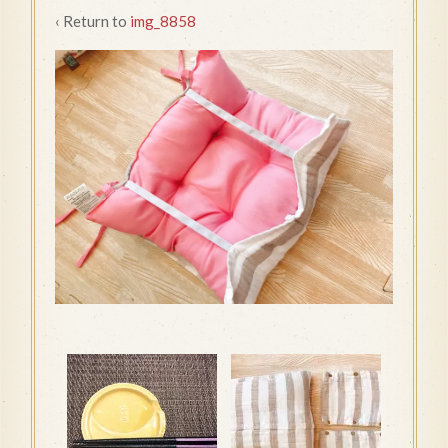
‹ Return to
img_8858