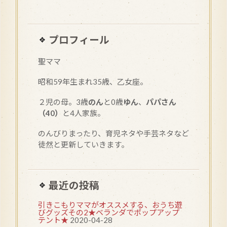
プロフィール
聖ママ
昭和
59
年生まれ35歳、乙女座。
２児の母。3歳
のん
と0歳
ゆん
、
パパさん
（40）
と4人家族。
のんびりまったり、育児ネタや手芸ネタなど
徒然と更新していきます。
最近の投稿
引きこもりママがオススメする、おうち遊
びグッズその2★ベランダでポップアップ
テント★
2020-04-28