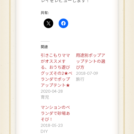
レイをレビューします！
共有:
関連
引きこもりママ
用途別ポップア
がオススメす
ップテントの選
る、おうち遊び
び方
グッズその2★ベ
2018-07-09
ランダでポップ
旅行
アップテント★
2020-04-28
育児
マンションのベ
ランダで砂場あ
そび！
2018-05-23
DIY