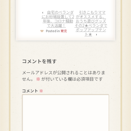
‹
自宅のベランダ
引きこもりママ
にお砂場設置して2
がオススメする、
年後、コロナ騒動
おうち遊びグッズ
で大活躍！
その2★ベランダで
ポップアップテン
Posted in
育児
ト★
›
コメントを残す
メールアドレスが公開されることはありま
せん。
※
が付いている欄は必須項目です
コメント
※