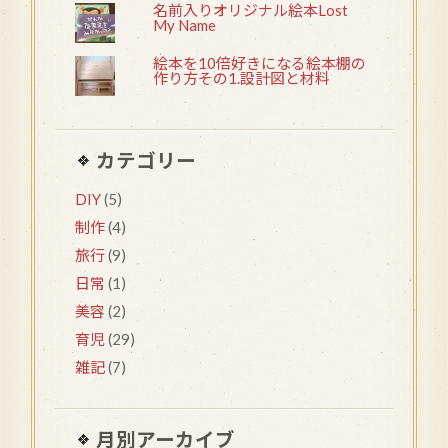
名前入りオリジナル絵本Lost
My Name
絵本を10倍好きになる絵本棚の
作り方その1.設計図と材料
カテゴリー
DIY
(5)
制作
(4)
旅行
(9)
日常
(1)
美容
(2)
育児
(29)
雑記
(7)
月別アーカイブ