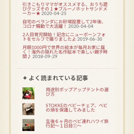
引きこもりママがオススメする、おうち遊
びグッズその１★ブルーノホットサンドメ
ーカー★
2020-04-25
自宅のベランダにお砂場設置して2年後、
コロナ騒動で大活躍！
2020-04-04
2人目育児開始！記念にニューボーンフォ
トをセルフで撮りましたよ
2019-06-30
月額1000円で世界の絵本が毎月お家に届
く！海外の隠れた名作絵本で楽しい親子時
間♪
2018-09-29
よく読まれている記事
用途別ポップアップテントの選
び方
STOKKEのベビーチェア、ベビ
の頭を保護してみました
生後６ヶ月のベビ連れハワイ旅
行記〜１日目①〜