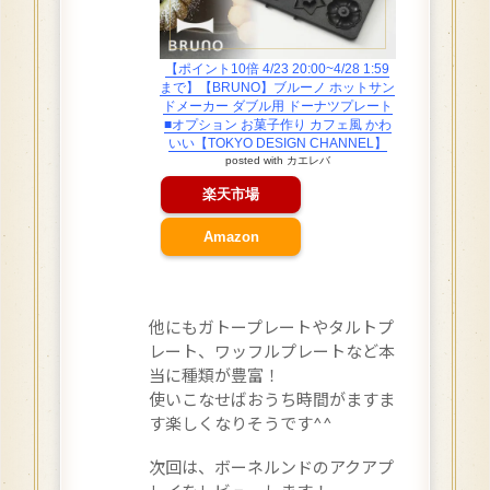
【ポイント10倍 4/23 20:00~4/28 1:59
まで】【BRUNO】ブルーノ ホットサン
ドメーカー ダブル用 ドーナツプレート
■オプション お菓子作り カフェ風 かわ
いい【TOKYO DESIGN CHANNEL】
posted with
カエレバ
楽天市場
Amazon
他にもガトープレートやタルトプ
レート、ワッフルプレートなど本
当に種類が豊富！
使いこなせばおうち時間がますま
す楽しくなりそうです^^
次回は、ボーネルンドのアクアプ