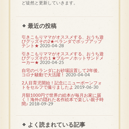
ど徒然と更新していきます。
最近の投稿
引きこもりママがオススメする、おうち遊
びグッズその2★ベランダでポップアップ
テント★
2020-04-28
引きこもりママがオススメする、おうち遊
びグッズその１★ブルーノホットサンドメ
ーカー★
2020-04-25
自宅のベランダにお砂場設置して2年後、
コロナ騒動で大活躍！
2020-04-04
2人目育児開始！記念にニューボーンフォ
トをセルフで撮りましたよ
2019-06-30
月額1000円で世界の絵本が毎月お家に届
く！海外の隠れた名作絵本で楽しい親子時
間♪
2018-09-29
よく読まれている記事