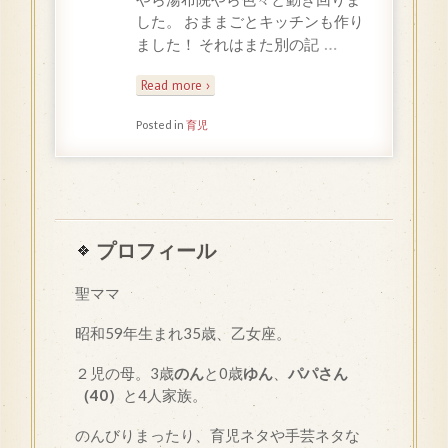
した。 おままごとキッチンも作り
…
ました！ それはまた別の記
Read more ›
Posted in
育児
プロフィール
聖ママ
昭和
59
年生まれ35歳、乙女座。
２児の母。3歳
のん
と0歳
ゆん
、
パパさん
（40）
と4人家族。
のんびりまったり、育児ネタや手芸ネタな