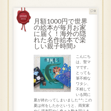
0
29 9月
月額1000円で世界
2018
の絵本が毎月お家
に届く！海外の隠
れた名作絵本で楽
しい親子時間♪
こんにち
は、聖マ
マです。
とっても
筆不精な
ワタシ、
不精して
いる間に
夏が終わってしまいました^^; この
夏は何をしたかというと、両実家
やら湯布院やら色々と動き回りま