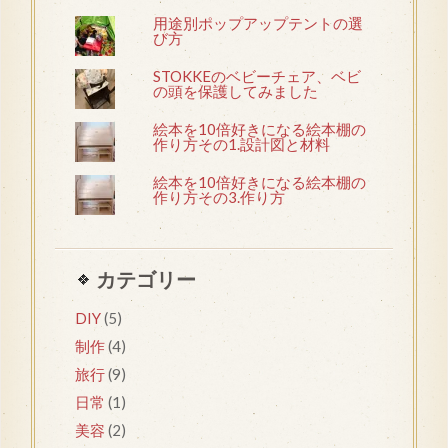
用途別ポップアップテントの選
び方
STOKKEのベビーチェア、ベビ
の頭を保護してみました
絵本を10倍好きになる絵本棚の
作り方その1.設計図と材料
絵本を10倍好きになる絵本棚の
作り方その3.作り方
カテゴリー
DIY
(5)
制作
(4)
旅行
(9)
日常
(1)
美容
(2)