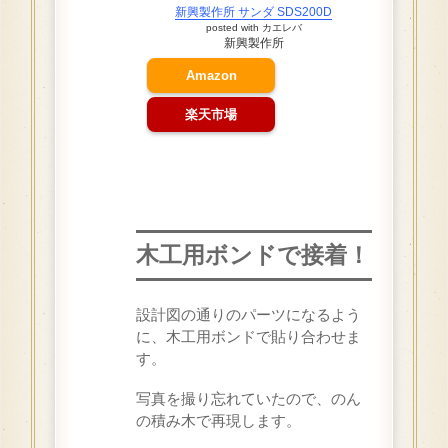
新興製作所 サンダ SDS200D
posted with
カエレバ
新興製作所
Amazon
楽天市場
木工用ボンドで接着！
設計図の通りのパーツになるよう
に、木工用ボンドで貼り合わせま
す。
写真を撮り忘れていたので、のん
の積み木で再現します。