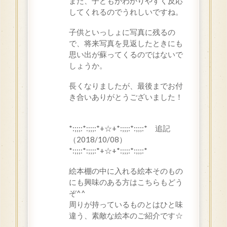
また、子どもがわかりやすく反応
してくれるのでうれしいですね。
子供といっしょに写真に残るの
で、将来写真を見返したときにも
思い出が蘇ってくるのではないで
しょうか。
長くなりましたが、最後までお付
き合いありがとうございました！
*:;;;:*:;;;:*+☆+*:;;;:*:;;;:* 追記
（2018/10/08）
*:;;;:*:;;;:*+☆+*:;;;:*:;;;:*
絵本棚の中に入れる絵本そのもの
にも興味のある方はこちらもどう
ぞ^^
周りが持っているものとはひと味
違う、素敵な絵本のご紹介です☆