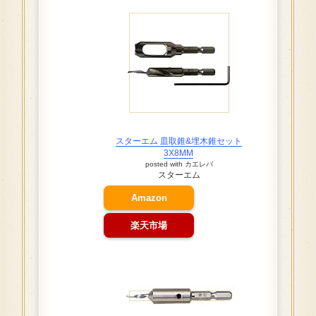
スターエム 皿取錐&埋木錐セット
3X8MM
posted with
カエレバ
スターエム
Amazon
楽天市場