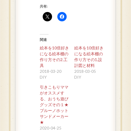
共有:
関連
絵本を10倍好き
絵本を10倍好き
になる絵本棚の
になる絵本棚の
作り方その2.工
作り方その1.設
具
計図と材料
2018-03-20
2018-03-05
DIY
DIY
引きこもりママ
がオススメす
る、おうち遊び
グッズその１★
ブルーノホット
サンドメーカー
★
2020-04-25