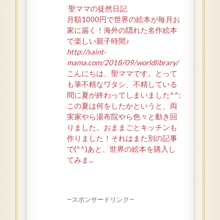
聖ママの徒然日記
月額1000円で世界の絵本が毎月お
家に届く！海外の隠れた名作絵本
で楽しい親子時間♪
http://saint-
mama.com/2018/09/worldlibrary/
こんにちは、聖ママです。とって
も筆不精なワタシ、不精している
間に夏が終わってしまいました^^;
この夏は何をしたかというと、両
実家やら湯布院やら色々と動き回
りました。おままごとキッチンも
作りました！それはまた別の記事
で(^^)あと、世界の絵本を購入し
てみま...
—スポンサードリンク—