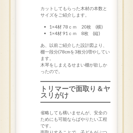
カットしてもらった木材の本数と
サイズをご紹介します。
1×4材 78ｃｍ 20枚 (横)
1×4材 91ｃｍ 8枚 (縦)
あ、以前ご紹介した設計図より、
棚一段分(78cmを3枚分)増やしてい
ます。
木琴をしまえるせまい棚が欲しか
ったので。
トリマーで面取り＆ヤ
スリがけ
省略しても構いませんが、安全の
ためにも可能ならばやりたい工程
です。
面取りすることで、子どもがぶつ