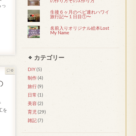
の作り方その3.作り方
らっ
生後６ヶ月のベビ連れハワイ
旅行記〜１日目①〜
名前入りオリジナル絵本Lost
My Name
カテゴリー
DIY
(5)
0
制作
(4)
の
旅行
(9)
日常
(1)
で
美容
(2)
工を
育児
(29)
雑記
(7)