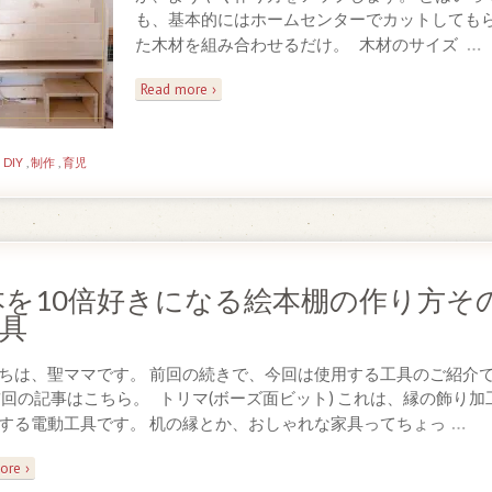
も、基本的にはホームセンターでカットしても
…
た木材を組み合わせるだけ。 木材のサイズ
Read more ›
n
DIY
,
制作
,
育児
本を10倍好きになる絵本棚の作り方そ
工具
ちは、聖ママです。 前回の続きで、今回は使用する工具のご紹介
前回の記事はこちら。 トリマ(ボーズ面ビット) これは、縁の飾り加
…
する電動工具です。 机の縁とか、おしゃれな家具ってちょっ
ore ›