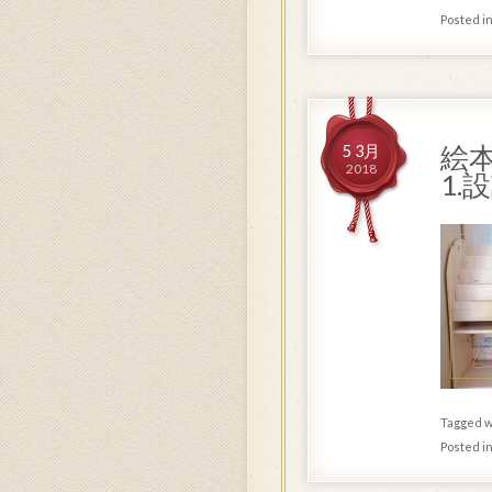
Posted i
絵
5 3月
2018
1.
Tagged w
Posted i