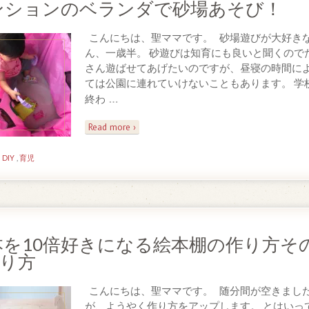
ンションのベランダで砂場あそび！
こんにちは、聖ママです。 砂場遊びが大好き
ん、一歳半。 砂遊びは知育にも良いと聞くので
さん遊ばせてあげたいのですが、昼寝の時間に
ては公園に連れていけないこともあります。 学
…
終わ
Read more ›
n
DIY
,
育児
本を10倍好きになる絵本棚の作り方そ
作り方
こんにちは、聖ママです。 随分間が空きまし
が、ようやく作り方をアップします。 とはいっ