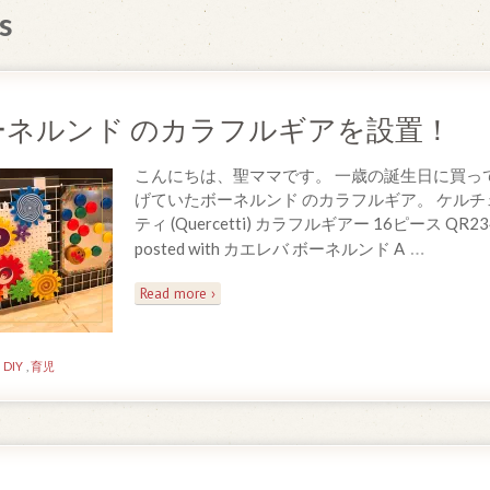
s
ーネルンド のカラフルギアを設置！
こんにちは、聖ママです。 一歳の誕生日に買っ
げていたボーネルンド のカラフルギア。 ケルチ
ティ (Quercetti) カラフルギアー 16ピース QR23
…
posted with カエレバ ボーネルンド A
Read more ›
n
DIY
,
育児