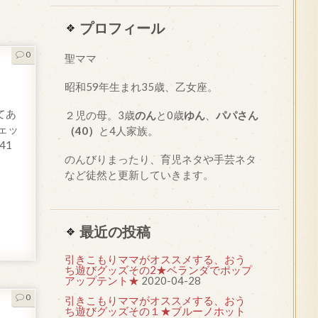
プロフィール
0
聖ママ
昭和
59
年生まれ35歳、乙女座。
てあ
２児の母。3歳
のん
と0歳
ゆん
、
パパさん
ェッ
（40）
と4人家族。
41
のんびりまったり、育児ネタや手芸ネタ
など徒然と更新していきます。
最近の投稿
引きこもりママがオススメする、おう
ち遊びグッズその2★ベランダでポップ
アップテント★
2020-04-28
0
引きこもりママがオススメする、おう
ち遊びグッズその１★ブルーノホット