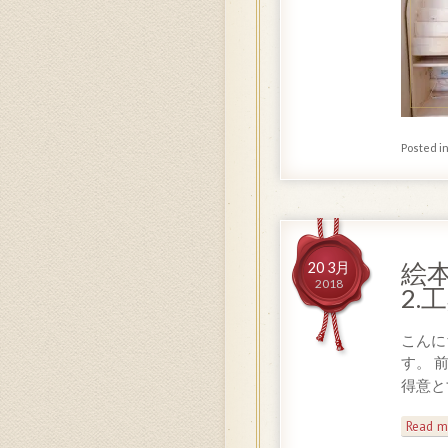
Posted i
絵
20 3月
2018
2.
こんに
す。 
得意と
Read m