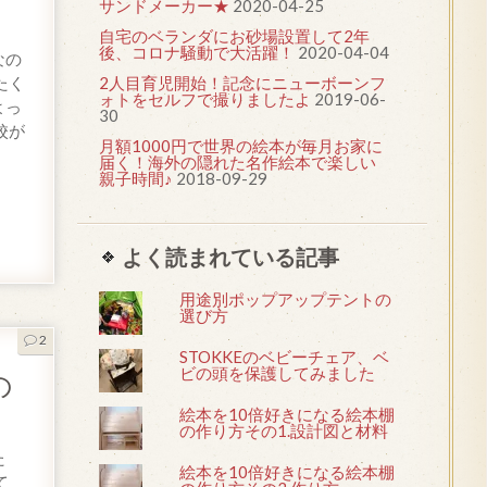
サンドメーカー★
2020-04-25
自宅のベランダにお砂場設置して2年
後、コロナ騒動で大活躍！
2020-04-04
なの
たく
2人目育児開始！記念にニューボーンフ
ォトをセルフで撮りましたよ
2019-06-
よっ
30
校が
月額1000円で世界の絵本が毎月お家に
届く！海外の隠れた名作絵本で楽しい
親子時間♪
2018-09-29
よく読まれている記事
用途別ポップアップテントの
選び方
2
STOKKEのベビーチェア、ベ
ビの頭を保護してみました
の
絵本を10倍好きになる絵本棚
の作り方その1.設計図と材料
た
絵本を10倍好きになる絵本棚
て