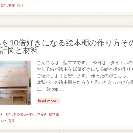
n
DIY
,
制作
,
育児
本を10倍好きになる絵本棚の作り方そ
設計図と材料
こんにちは、聖ママです。 今日は、タイトルの
おり子供が絵本を10倍好きになる絵本棚の作り
ご紹介しようと思います。 作ったのがこちら。 
は私がこの絵本棚を作ろうと思ったきっかけを
…
に。 &nbsp
Read more ›
ith:
DIY
,
初心者
,
手作り
,
本好き
,
絵本棚
n
DIY
,
育児