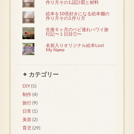
作り方その1.設計図と材料
絵本を10倍好きになる絵本棚の
作り方その3.作り方
生後６ヶ月のベビ連れハワイ旅
行記〜１日目①〜
名前入りオリジナル絵本Lost
My Name
カテゴリー
DIY
(5)
制作
(4)
旅行
(9)
日常
(1)
美容
(2)
育児
(29)