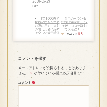
2018-05-23
DIY
‹
月額1000円で
自宅のベランダ
世界の絵本が毎月
にお砂場設置して2
お家に届く！海外
年後、コロナ騒動
の隠れた名作絵本
で大活躍！
›
で楽しい親子時間
Posted in
育児
♪
コメントを残す
メールアドレスが公開されることはありま
せん。
※
が付いている欄は必須項目です
コメント
※