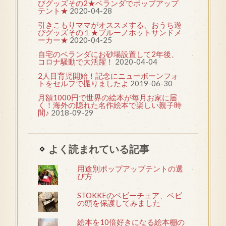
びグッズその2★ベランダでポップアップ
テント★
2020-04-28
引きこもりママがオススメする、おうち遊
びグッズその１★ブルーノホットサンドメ
ーカー★
2020-04-25
自宅のベランダにお砂場設置して2年後、
コロナ騒動で大活躍！
2020-04-04
2人目育児開始！記念にニューボーンフォ
トをセルフで撮りましたよ
2019-06-30
月額1000円で世界の絵本が毎月お家に届
く！海外の隠れた名作絵本で楽しい親子時
間♪
2018-09-29
よく読まれている記事
用途別ポップアップテントの選
び方
STOKKEのベビーチェア、ベビ
の頭を保護してみました
絵本を10倍好きになる絵本棚の