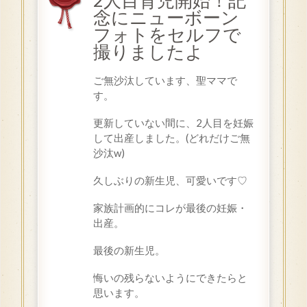
2人目育児開始！記
念にニューボーン
フォトをセルフで
撮りましたよ
ご無沙汰しています、聖ママで
す。
更新していない間に、2人目を妊娠
して出産しました。(どれだけご無
沙汰w)
久しぶりの新生児、可愛いです♡
家族計画的にコレが最後の妊娠・
出産。
最後の新生児。
悔いの残らないようにできたらと
思います。