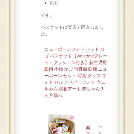
飾り
です。
バスケットは楽天で購入しまし
た。
ニューボーンフォト セット カ
ゴ バスケット【welcomeプレー
ト・クッション付き】新生児撮
影用 小物 かご 写真撮影 籐 ニュ
ーボーン セット 写真 グッズ フ
ォト セルフ ベビーフォト ウェ
ルカム 寝相アート 赤ちゃん 1
ヶ月 飾り
by
楽
カ
天