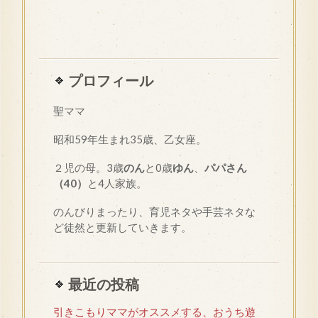
プロフィール
聖ママ
昭和
59
年生まれ35歳、乙女座。
２児の母。3歳
のん
と0歳
ゆん
、
パパさん
（40）
と4人家族。
のんびりまったり、育児ネタや手芸ネタな
ど徒然と更新していきます。
最近の投稿
引きこもりママがオススメする、おうち遊