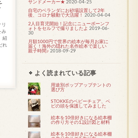
サンドメーカー★
2020-04-25
そ
自宅のベランダにお砂場設置して2年
後、コロナ騒動で大活躍！
2020-04-04
2人目育児開始！記念にニューボーンフ
オリ
ォトをセルフで撮りましたよ
2019-06-
をみ
30
、紹
月額1000円で世界の絵本が毎月お家に
だれ
届く！海外の隠れた名作絵本で楽しい
親子時間♪
2018-09-29
よく読まれている記事
用途別ポップアップテントの
選び方
STOKKEのベビーチェア、ベ
ビの頭を保護してみました
絵本を10倍好きになる絵本棚
の作り方その1.設計図と材料
絵本を10倍好きになる絵本棚