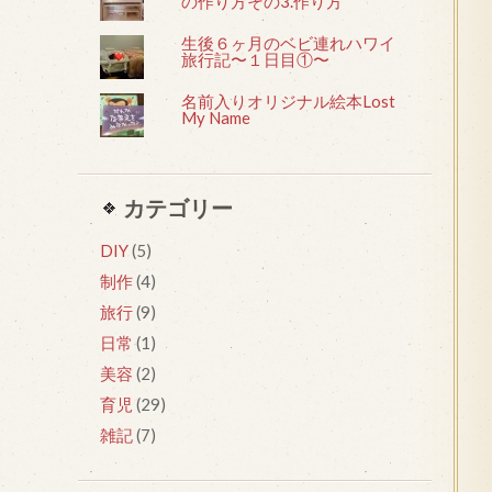
の作り方その3.作り方
生後６ヶ月のベビ連れハワイ
旅行記〜１日目①〜
名前入りオリジナル絵本Lost
My Name
カテゴリー
DIY
(5)
制作
(4)
旅行
(9)
日常
(1)
美容
(2)
育児
(29)
雑記
(7)