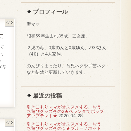
プロフィール
0
聖ママ
た
昭和
59
年生まれ35歳、乙女座。
て
２児の母。3歳
のん
と0歳
ゆん
、
パパさん
よう
（40）
と4人家族。
っ
のんびりまったり、育児ネタや手芸ネタ
かな
など徒然と更新していきます。
最近の投稿
引きこもりママがオススメする、おう
ち遊びグッズその2★ベランダでポップ
アップテント★
2020-04-28
0
引きこもりママがオススメする、おう
ち遊びグッズその１★ブルーノホット