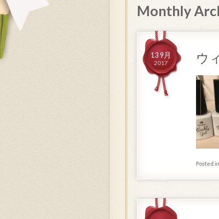
Monthly Arc
ウ
13 9月
2017
Posted i