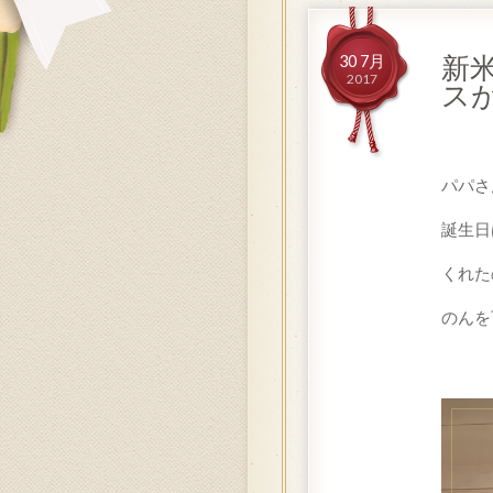
新
30 7月
2017
ス
パパさ
誕生日
くれた
のんを