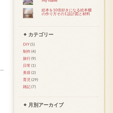
My Name
絵本を10倍好きになる絵本棚
の作り方その1.設計図と材料
カテゴリー
DIY
(5)
制作
(4)
旅行
(9)
日常
(1)
一
美容
(2)
育児
(29)
雑記
(7)
月別アーカイブ