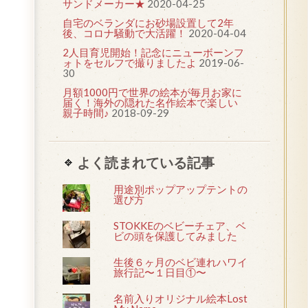
サンドメーカー★
2020-04-25
自宅のベランダにお砂場設置して2年
後、コロナ騒動で大活躍！
2020-04-04
2人目育児開始！記念にニューボーンフ
ォトをセルフで撮りましたよ
2019-06-
30
月額1000円で世界の絵本が毎月お家に
届く！海外の隠れた名作絵本で楽しい
親子時間♪
2018-09-29
よく読まれている記事
用途別ポップアップテントの
選び方
STOKKEのベビーチェア、ベ
ビの頭を保護してみました
生後６ヶ月のベビ連れハワイ
旅行記〜１日目①〜
名前入りオリジナル絵本Lost