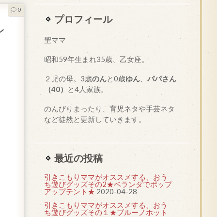
0
プロフィール
レ
聖ママ
昭和
59
年生まれ35歳、乙女座。
２児の母。3歳
のん
と0歳
ゆん
、
パパさん
（40）
と4人家族。
のんびりまったり、育児ネタや手芸ネタ
など徒然と更新していきます。
最近の投稿
引きこもりママがオススメする、おう
ち遊びグッズその2★ベランダでポップ
アップテント★
2020-04-28
引きこもりママがオススメする、おう
ち遊びグッズその１★ブルーノホット