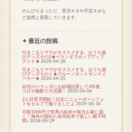
のんびりまったり、育児ネタや手芸ネタな
ど徒然と更新していきます。
最近の投稿
引きこもりママがオススメする、おうち遊
びグッズその2★ベランダでポップアップ
テント★
2020-04-28
引きこもりママがオススメする、おうち遊
びグッズその１★ブルーノホットサンドメ
ーカー★
2020-04-25
自宅のベランダにお砂場設置して2年後、
コロナ騒動で大活躍！
2020-04-04
2人目育児開始！記念にニューボーンフォ
トをセルフで撮りましたよ
2019-06-30
月額1000円で世界の絵本が毎月お家に届
く！海外の隠れた名作絵本で楽しい親子時
間♪
2018-09-29