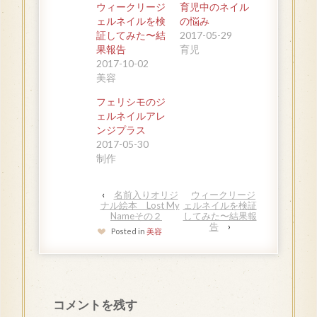
ウィークリージ
育児中のネイル
ェルネイルを検
の悩み
証してみた〜結
2017-05-29
果報告
育児
2017-10-02
美容
フェリシモのジ
ェルネイルアレ
ンジプラス
2017-05-30
制作
‹
名前入りオリジ
ウィークリージ
ナル絵本 Lost My
ェルネイルを検証
Nameその２
してみた〜結果報
告
›
Posted in
美容
コメントを残す