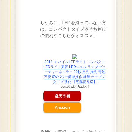
ちなみに、LEDを持っていない方
は、コンパクトタイプや持ち運び
に便利なこちらがオススメ。
2018 ss ネイルLEDライト コンパクト
LEDライト美容 LEDジェル ランプ ビュ
ーティーネイラー 30秒 足先 指先 電池
不要 9Wパワー簡単操作 軽量 オープン
タイプ 硬化 【宅配便発送】
posted with
カエレバ
楽天市場
Amazon
旅行にも気軽に持っていけます！