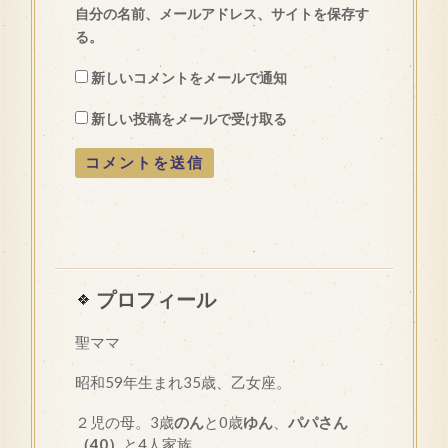
自分の名前、メールアドレス、サイトを保存す
る。
新しいコメントをメールで通知
新しい投稿をメールで受け取る
プロフィール
聖ママ
昭和
59
年生まれ35歳、乙女座。
２児の母。3歳
のん
と0歳
ゆん
、
パパさん
（40）
と4人家族。