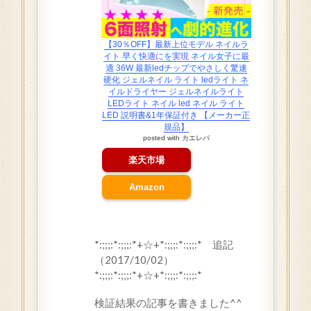
【30％OFF】最新上位モデル ネイルラ
イト 早く快適にを実現 ネイル女子に最
適 36W 最新ledチップでやさしく驚速
硬化 ジェルネイル ライト ledライト ネ
イルドライヤー ジェルネイルライト
LEDライト ネイル led ネイル ライト
LED 説明書&1年保証付き 【メーカー正
規品】
posted with
カエレバ
楽天市場
Amazon
*:;;;:*:;;;:*+☆+*:;;;:*:;;;:* 追記
（2017/10/02）
*:;;;:*:;;;:*+☆+*:;;;:*:;;;:*
検証結果の記事を書きました^^