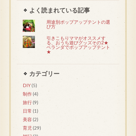
よく読まれている記事
用途別ポップアップテントの選
び方
引きこもりママがオススメす
る、おうち遊びグッズその2★
ベランダでポップアップテント
★
カテゴリー
DIY
(5)
制作
(4)
旅行
(9)
日常
(1)
美容
(2)
育児
(29)