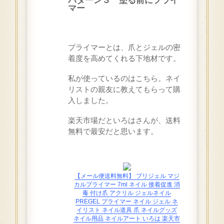
マー
プライマーとは、爪とジェルの密
着度を高めてくれる下地材です。
私が使っているのはこちら。ネイ
リストの親友に教えてもらって購
入しました。
楽天市場だといろはさんが、送料
無料で最安だと思います。
【メール便送料無料】 プリジェル マジ
カルプライマー 7ml ネイル 接着促進 消
毒 付け爪 アクリル ジェルネイル
PREGEL プライマー ネイル ジェル ネ
イリスト ネイル道具 爪 ネイルグッズ
ネイル用品 ネイルアート いろは 楽天市