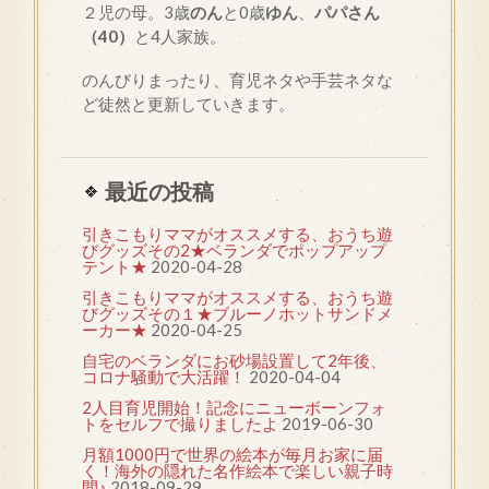
２児の母。3歳
のん
と0歳
ゆん
、
パパさん
（40）
と4人家族。
のんびりまったり、育児ネタや手芸ネタな
ど徒然と更新していきます。
最近の投稿
引きこもりママがオススメする、おうち遊
びグッズその2★ベランダでポップアップ
テント★
2020-04-28
引きこもりママがオススメする、おうち遊
びグッズその１★ブルーノホットサンドメ
ーカー★
2020-04-25
自宅のベランダにお砂場設置して2年後、
コロナ騒動で大活躍！
2020-04-04
2人目育児開始！記念にニューボーンフォ
トをセルフで撮りましたよ
2019-06-30
月額1000円で世界の絵本が毎月お家に届
く！海外の隠れた名作絵本で楽しい親子時
間♪
2018-09-29