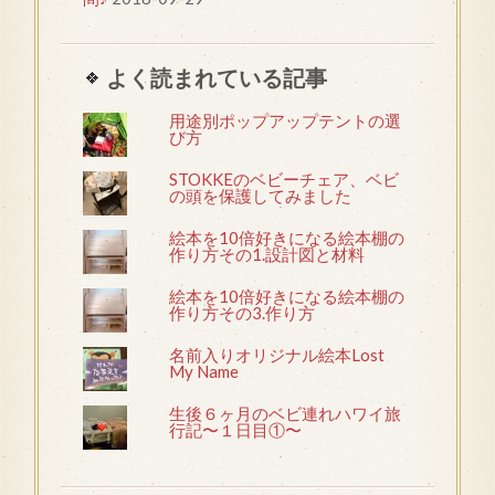
よく読まれている記事
用途別ポップアップテントの選
び方
STOKKEのベビーチェア、ベビ
の頭を保護してみました
絵本を10倍好きになる絵本棚の
作り方その1.設計図と材料
絵本を10倍好きになる絵本棚の
作り方その3.作り方
名前入りオリジナル絵本Lost
My Name
生後６ヶ月のベビ連れハワイ旅
行記〜１日目①〜