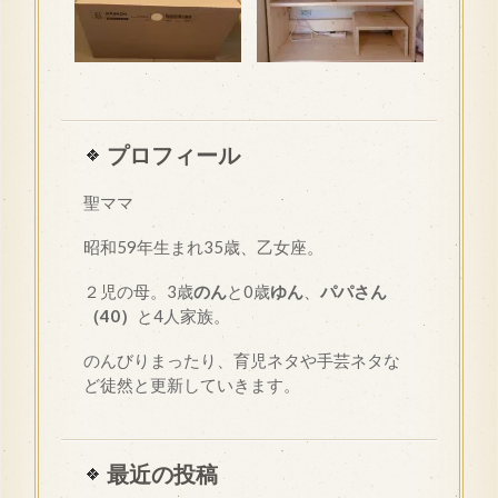
プロフィール
聖ママ
昭和
59
年生まれ35歳、乙女座。
２児の母。3歳
のん
と0歳
ゆん
、
パパさん
（40）
と4人家族。
のんびりまったり、育児ネタや手芸ネタな
ど徒然と更新していきます。
最近の投稿