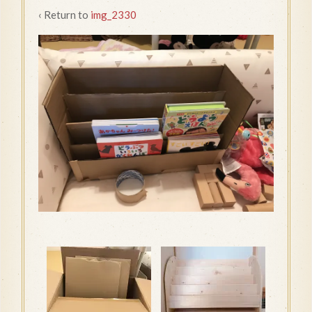
‹ Return to
img_2330