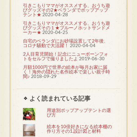
引きこもりママがオススメする、おうち遊
びグッズその2★ベランダでポップアップ
テント★
2020-04-28
引きこもりママがオススメする、おうち遊
びグッズその１★ブルーノホットサンドメ
ーカー★
2020-04-25
自宅のベランダにお砂場設置して2年後、
コロナ騒動で大活躍！
2020-04-04
2人目育児開始！記念にニューボーンフォ
トをセルフで撮りましたよ
2019-06-30
月額1000円で世界の絵本が毎月お家に届
く！海外の隠れた名作絵本で楽しい親子時
間♪
2018-09-29
よく読まれている記事
用途別ポップアップテントの選
び方
絵本を10倍好きになる絵本棚の
作り方その1.設計図と材料