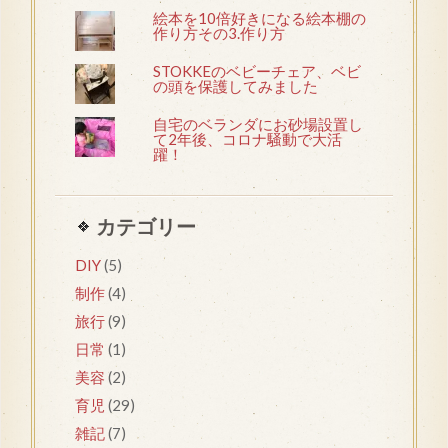
絵本を10倍好きになる絵本棚の
作り方その3.作り方
STOKKEのベビーチェア、ベビ
の頭を保護してみました
自宅のベランダにお砂場設置し
て2年後、コロナ騒動で大活
躍！
カテゴリー
DIY
(5)
制作
(4)
旅行
(9)
日常
(1)
美容
(2)
育児
(29)
雑記
(7)