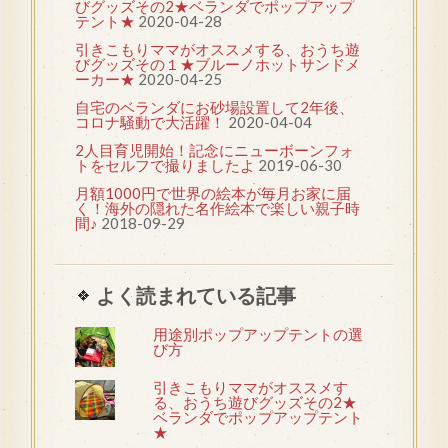
びグッズその2★ベランダでポップアップ
テント★
2020-04-28
引きこもりママがオススメする、おうち遊
びグッズその１★ブルーノホットサンドメ
ーカー★
2020-04-25
自宅のベランダにお砂場設置して2年後、
コロナ騒動で大活躍！
2020-04-04
2人目育児開始！記念にニューボーンフォ
トをセルフで撮りましたよ
2019-06-30
月額1000円で世界の絵本が毎月お家に届
く！海外の隠れた名作絵本で楽しい親子時
間♪
2018-09-29
よく読まれている記事
用途別ポップアップテントの選
び方
引きこもりママがオススメす
る、おうち遊びグッズその2★
ベランダでポップアップテント
★