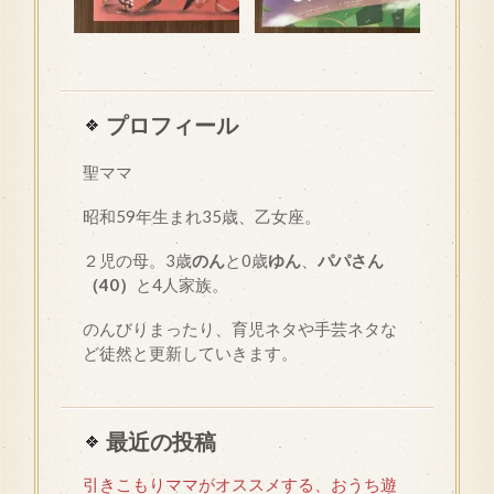
プロフィール
聖ママ
昭和
59
年生まれ35歳、乙女座。
２児の母。3歳
のん
と0歳
ゆん
、
パパさん
（40）
と4人家族。
のんびりまったり、育児ネタや手芸ネタな
ど徒然と更新していきます。
最近の投稿
引きこもりママがオススメする、おうち遊