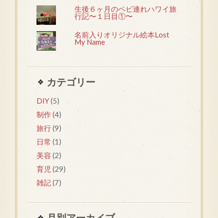
生後６ヶ月のベビ連れハワイ旅
行記〜１日目①〜
名前入りオリジナル絵本Lost
My Name
カテゴリー
DIY
(5)
制作
(4)
旅行
(9)
日常
(1)
美容
(2)
育児
(29)
雑記
(7)
月別アーカイブ