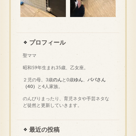
プロフィール
聖ママ
昭和
59
年生まれ35歳、乙女座。
２児の母。3歳
のん
と0歳
ゆん
、
パパさん
（40）
と4人家族。
のんびりまったり、育児ネタや手芸ネタな
ど徒然と更新していきます。
最近の投稿