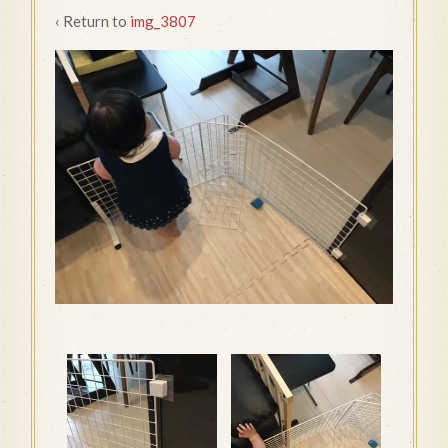
‹ Return to
img_3807