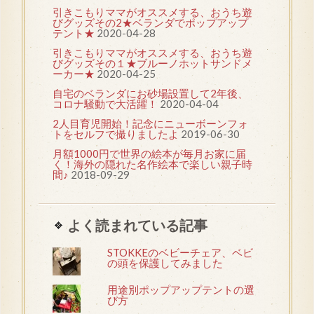
引きこもりママがオススメする、おうち遊
びグッズその2★ベランダでポップアップ
テント★
2020-04-28
引きこもりママがオススメする、おうち遊
びグッズその１★ブルーノホットサンドメ
ーカー★
2020-04-25
自宅のベランダにお砂場設置して2年後、
コロナ騒動で大活躍！
2020-04-04
2人目育児開始！記念にニューボーンフォ
トをセルフで撮りましたよ
2019-06-30
月額1000円で世界の絵本が毎月お家に届
く！海外の隠れた名作絵本で楽しい親子時
間♪
2018-09-29
よく読まれている記事
STOKKEのベビーチェア、ベビ
の頭を保護してみました
用途別ポップアップテントの選
び方