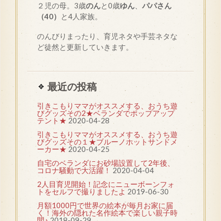
２児の母。3歳
のん
と0歳
ゆん
、
パパさん
（40）
と4人家族。
のんびりまったり、育児ネタや手芸ネタな
ど徒然と更新していきます。
最近の投稿
引きこもりママがオススメする、おうち遊
びグッズその2★ベランダでポップアップ
テント★
2020-04-28
引きこもりママがオススメする、おうち遊
びグッズその１★ブルーノホットサンドメ
ーカー★
2020-04-25
自宅のベランダにお砂場設置して2年後、
コロナ騒動で大活躍！
2020-04-04
2人目育児開始！記念にニューボーンフォ
トをセルフで撮りましたよ
2019-06-30
月額1000円で世界の絵本が毎月お家に届
く！海外の隠れた名作絵本で楽しい親子時
間♪
2018-09-29