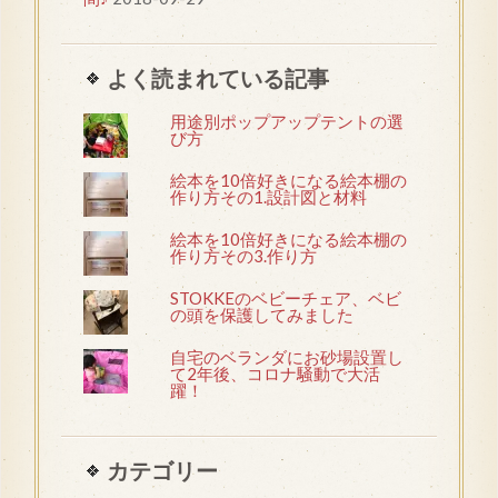
よく読まれている記事
用途別ポップアップテントの選
び方
絵本を10倍好きになる絵本棚の
作り方その1.設計図と材料
絵本を10倍好きになる絵本棚の
作り方その3.作り方
STOKKEのベビーチェア、ベビ
の頭を保護してみました
自宅のベランダにお砂場設置し
て2年後、コロナ騒動で大活
躍！
カテゴリー