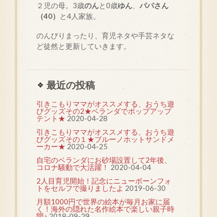
２児の母。3歳
のん
と0歳
ゆん
、
パパさん
（40）
と4人家族。
のんびりまったり、育児ネタや手芸ネタな
ど徒然と更新していきます。
最近の投稿
引きこもりママがオススメする、おうち遊
びグッズその2★ベランダでポップアップ
テント★
2020-04-28
引きこもりママがオススメする、おうち遊
びグッズその１★ブルーノホットサンドメ
ーカー★
2020-04-25
自宅のベランダにお砂場設置して2年後、
コロナ騒動で大活躍！
2020-04-04
2人目育児開始！記念にニューボーンフォ
トをセルフで撮りましたよ
2019-06-30
月額1000円で世界の絵本が毎月お家に届
く！海外の隠れた名作絵本で楽しい親子時
間♪
2018-09-29