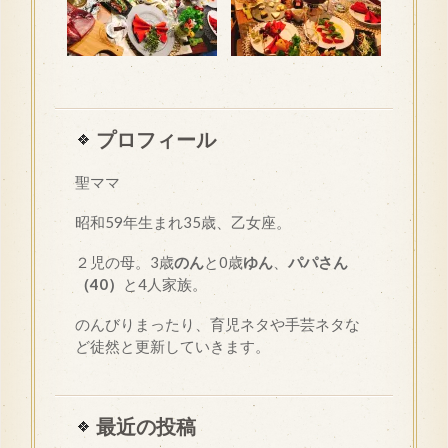
プロフィール
聖ママ
昭和
59
年生まれ35歳、乙女座。
２児の母。3歳
のん
と0歳
ゆん
、
パパさん
（40）
と4人家族。
のんびりまったり、育児ネタや手芸ネタな
ど徒然と更新していきます。
最近の投稿