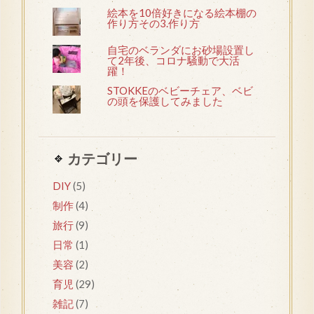
絵本を10倍好きになる絵本棚の
作り方その3.作り方
自宅のベランダにお砂場設置し
て2年後、コロナ騒動で大活
躍！
STOKKEのベビーチェア、ベビ
の頭を保護してみました
カテゴリー
DIY
(5)
制作
(4)
旅行
(9)
日常
(1)
美容
(2)
育児
(29)
雑記
(7)