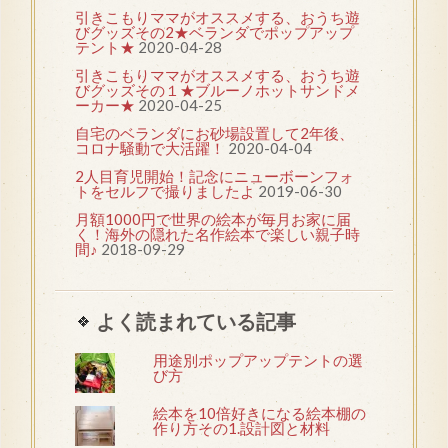
引きこもりママがオススメする、おうち遊
びグッズその2★ベランダでポップアップ
テント★
2020-04-28
引きこもりママがオススメする、おうち遊
びグッズその１★ブルーノホットサンドメ
ーカー★
2020-04-25
自宅のベランダにお砂場設置して2年後、
コロナ騒動で大活躍！
2020-04-04
2人目育児開始！記念にニューボーンフォ
トをセルフで撮りましたよ
2019-06-30
月額1000円で世界の絵本が毎月お家に届
く！海外の隠れた名作絵本で楽しい親子時
間♪
2018-09-29
よく読まれている記事
用途別ポップアップテントの選
び方
絵本を10倍好きになる絵本棚の
作り方その1.設計図と材料