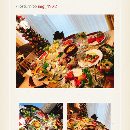
‹ Return to
img_4992