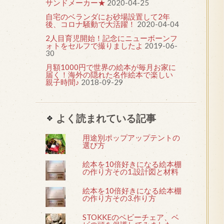
サンドメーカー★
2020-04-25
自宅のベランダにお砂場設置して2年
後、コロナ騒動で大活躍！
2020-04-04
2人目育児開始！記念にニューボーンフ
ォトをセルフで撮りましたよ
2019-06-
30
月額1000円で世界の絵本が毎月お家に
届く！海外の隠れた名作絵本で楽しい
親子時間♪
2018-09-29
よく読まれている記事
用途別ポップアップテントの
選び方
絵本を10倍好きになる絵本棚
の作り方その1.設計図と材料
絵本を10倍好きになる絵本棚
の作り方その3.作り方
STOKKEのベビーチェア、ベ