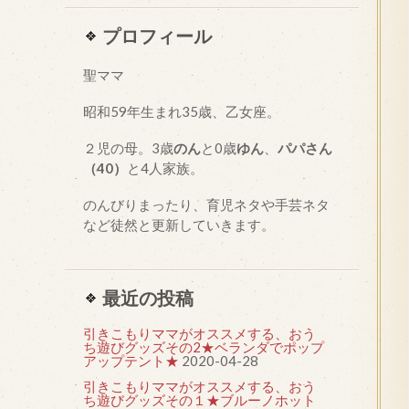
プロフィール
聖ママ
昭和
59
年生まれ35歳、乙女座。
２児の母。3歳
のん
と0歳
ゆん
、
パパさん
（40）
と4人家族。
のんびりまったり、育児ネタや手芸ネタ
など徒然と更新していきます。
最近の投稿
引きこもりママがオススメする、おう
ち遊びグッズその2★ベランダでポップ
アップテント★
2020-04-28
引きこもりママがオススメする、おう
ち遊びグッズその１★ブルーノホット