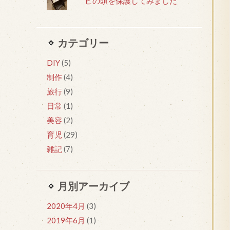
ビの頭を保護してみました
カテゴリー
DIY
(5)
制作
(4)
旅行
(9)
日常
(1)
美容
(2)
育児
(29)
雑記
(7)
月別アーカイブ
2020年4月
(3)
2019年6月
(1)