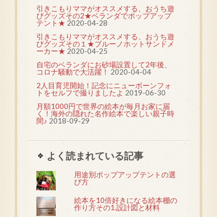
引きこもりママがオススメする、おうち遊
びグッズその2★ベランダでポップアップ
テント★
2020-04-28
引きこもりママがオススメする、おうち遊
びグッズその１★ブルーノホットサンドメ
ーカー★
2020-04-25
自宅のベランダにお砂場設置して2年後、
コロナ騒動で大活躍！
2020-04-04
2人目育児開始！記念にニューボーンフォ
トをセルフで撮りましたよ
2019-06-30
月額1000円で世界の絵本が毎月お家に届
く！海外の隠れた名作絵本で楽しい親子時
間♪
2018-09-29
よく読まれている記事
用途別ポップアップテントの選
び方
絵本を10倍好きになる絵本棚の
作り方その1.設計図と材料