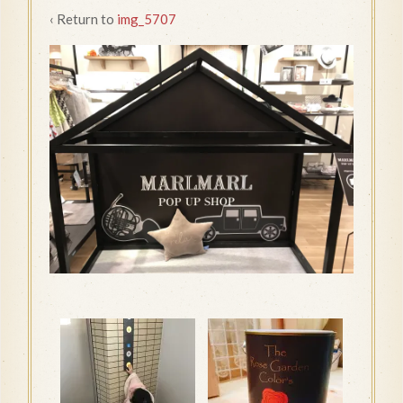
‹ Return to
img_5707