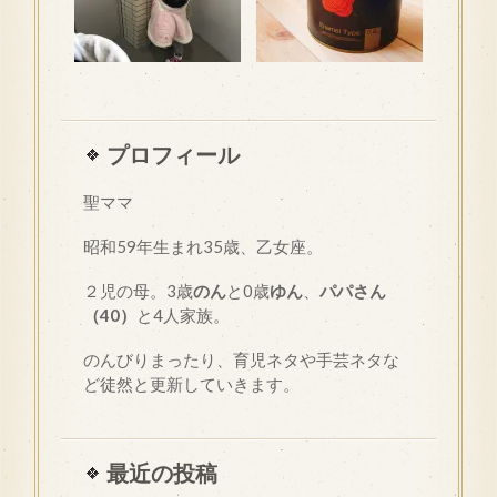
プロフィール
聖ママ
昭和
59
年生まれ35歳、乙女座。
２児の母。3歳
のん
と0歳
ゆん
、
パパさん
（40）
と4人家族。
のんびりまったり、育児ネタや手芸ネタな
ど徒然と更新していきます。
最近の投稿