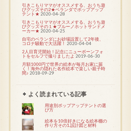
引きこもりママがオススメする、おうち遊
びグッズその2★ベランダでポップアップ
テント★
2020-04-28
引きこもりママがオススメする、おうち遊
びグッズその１★ブルーノホットサンドメ
ーカー★
2020-04-25
自宅のベランダにお砂場設置して2年後、
コロナ騒動で大活躍！
2020-04-04
2人目育児開始！記念にニューボーンフォ
トをセルフで撮りましたよ
2019-06-30
月額1000円で世界の絵本が毎月お家に届
く！海外の隠れた名作絵本で楽しい親子時
間♪
2018-09-29
よく読まれている記事
用途別ポップアップテントの選
び方
絵本を10倍好きになる絵本棚の
作り方その1.設計図と材料