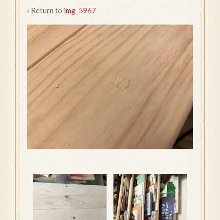
‹ Return to
img_5967