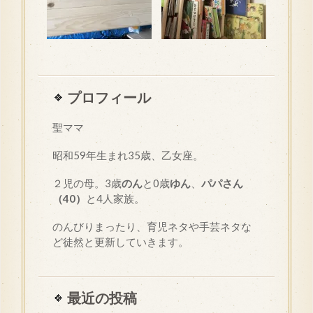
プロフィール
聖ママ
昭和
59
年生まれ35歳、乙女座。
２児の母。3歳
のん
と0歳
ゆん
、
パパさん
（40）
と4人家族。
のんびりまったり、育児ネタや手芸ネタな
ど徒然と更新していきます。
最近の投稿