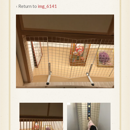
‹ Return to
img_6141