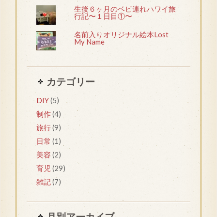
生後６ヶ月のベビ連れハワイ旅
行記〜１日目①〜
名前入りオリジナル絵本Lost
My Name
カテゴリー
DIY
(5)
制作
(4)
旅行
(9)
日常
(1)
美容
(2)
育児
(29)
雑記
(7)
月別アーカイブ