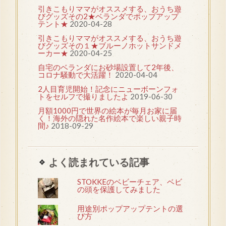
引きこもりママがオススメする、おうち遊
びグッズその2★ベランダでポップアップ
テント★
2020-04-28
引きこもりママがオススメする、おうち遊
びグッズその１★ブルーノホットサンドメ
ーカー★
2020-04-25
自宅のベランダにお砂場設置して2年後、
コロナ騒動で大活躍！
2020-04-04
2人目育児開始！記念にニューボーンフォ
トをセルフで撮りましたよ
2019-06-30
月額1000円で世界の絵本が毎月お家に届
く！海外の隠れた名作絵本で楽しい親子時
間♪
2018-09-29
よく読まれている記事
STOKKEのベビーチェア、ベビ
の頭を保護してみました
用途別ポップアップテントの選
び方