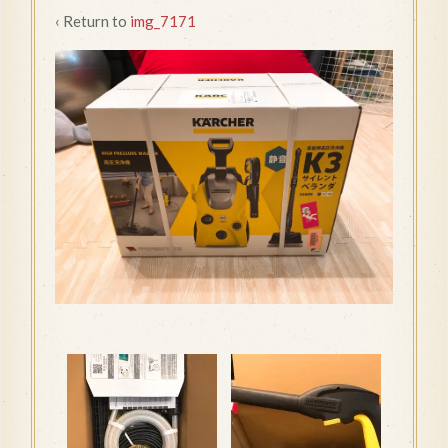
‹ Return to
img_7171