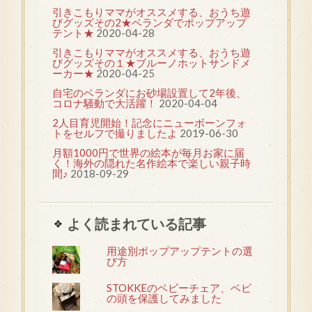
引きこもりママがオススメする、おうち遊
びグッズその2★ベランダでポップアップ
テント★
2020-04-28
引きこもりママがオススメする、おうち遊
びグッズその１★ブルーノホットサンドメ
ーカー★
2020-04-25
自宅のベランダにお砂場設置して2年後、
コロナ騒動で大活躍！
2020-04-04
2人目育児開始！記念にニューボーンフォ
トをセルフで撮りましたよ
2019-06-30
月額1000円で世界の絵本が毎月お家に届
く！海外の隠れた名作絵本で楽しい親子時
間♪
2018-09-29
よく読まれている記事
用途別ポップアップテントの選
び方
STOKKEのベビーチェア、ベビ
の頭を保護してみました