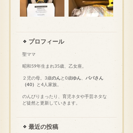
プロフィール
聖ママ
昭和
59
年生まれ35歳、乙女座。
２児の母。3歳
のん
と0歳
ゆん
、
パパさん
（40）
と4人家族。
のんびりまったり、育児ネタや手芸ネタな
ど徒然と更新していきます。
最近の投稿