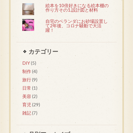
絵本を10倍好きになる絵本棚の
作り方その1.設計図と材料
自宅のベランダにお砂場設置し
て2年後、コロナ騒動で大活
躍！
カテゴリー
DIY
(5)
制作
(4)
旅行
(9)
日常
(1)
美容
(2)
育児
(29)
雑記
(7)