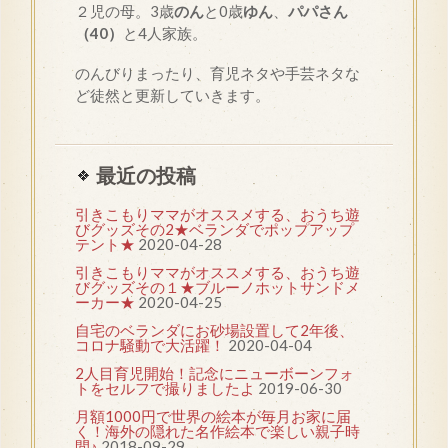
２児の母。3歳
のん
と0歳
ゆん
、
パパさん
（40）
と4人家族。
のんびりまったり、育児ネタや手芸ネタな
ど徒然と更新していきます。
最近の投稿
引きこもりママがオススメする、おうち遊
びグッズその2★ベランダでポップアップ
テント★
2020-04-28
引きこもりママがオススメする、おうち遊
びグッズその１★ブルーノホットサンドメ
ーカー★
2020-04-25
自宅のベランダにお砂場設置して2年後、
コロナ騒動で大活躍！
2020-04-04
2人目育児開始！記念にニューボーンフォ
トをセルフで撮りましたよ
2019-06-30
月額1000円で世界の絵本が毎月お家に届
く！海外の隠れた名作絵本で楽しい親子時
間♪
2018-09-29