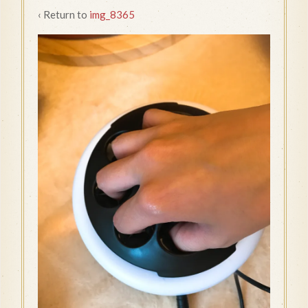
‹ Return to
img_8365