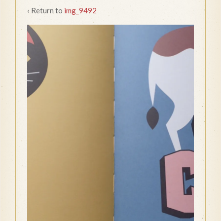
‹ Return to
img_9492