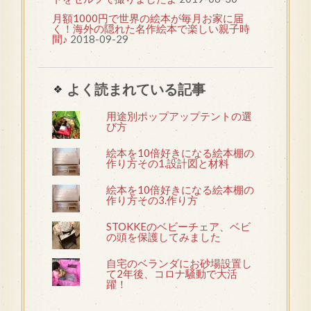
月額1000円で世界の絵本が毎月お家に届
く！海外の隠れた名作絵本で楽しい親子時
間♪
2018-09-29
よく読まれている記事
用途別ポップアップテントの選
び方
絵本を10倍好きになる絵本棚の
作り方その1.設計図と材料
絵本を10倍好きになる絵本棚の
作り方その3.作り方
STOKKEのベビーチェア、ベビ
の頭を保護してみました
自宅のベランダにお砂場設置し
て2年後、コロナ騒動で大活
躍！