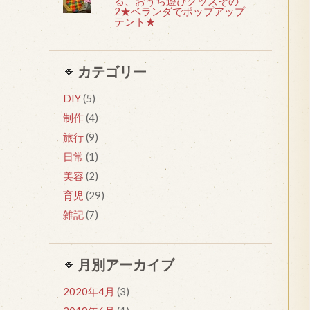
る、おうち遊びグッズその
2★ベランダでポップアップ
テント★
カテゴリー
DIY
(5)
制作
(4)
旅行
(9)
日常
(1)
美容
(2)
育児
(29)
雑記
(7)
月別アーカイブ
2020年4月
(3)