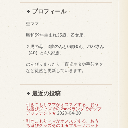
プロフィール
聖ママ
昭和
59
年生まれ35歳、乙女座。
２児の母。3歳
のん
と0歳
ゆん
、
パパさん
（40）
と4人家族。
のんびりまったり、育児ネタや手芸ネタ
など徒然と更新していきます。
最近の投稿
引きこもりママがオススメする、おう
ち遊びグッズその2★ベランダでポップ
アップテント★
2020-04-28
引きこもりママがオススメする、おう
ち遊びグッズその１★ブルーノホット