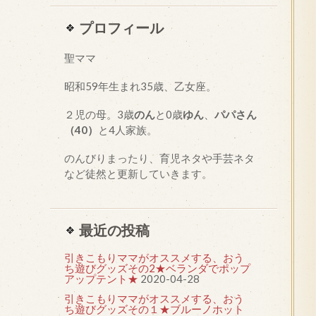
プロフィール
聖ママ
昭和
59
年生まれ35歳、乙女座。
２児の母。3歳
のん
と0歳
ゆん
、
パパさん
（40）
と4人家族。
のんびりまったり、育児ネタや手芸ネタ
など徒然と更新していきます。
最近の投稿
引きこもりママがオススメする、おう
ち遊びグッズその2★ベランダでポップ
アップテント★
2020-04-28
引きこもりママがオススメする、おう
ち遊びグッズその１★ブルーノホット