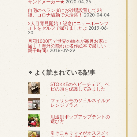
サンドメーカー★
2020-04-25
自宅のベランダにお砂場設置して2年
後、コロナ騒動で大活躍！
2020-04-04
2人目育児開始！記念にニューボーンフ
ォトをセルフで撮りましたよ
2019-06-
30
月額1000円で世界の絵本が毎月お家に
届く！海外の隠れた名作絵本で楽しい
親子時間♪
2018-09-29
よく読まれている記事
STOKKEのベビーチェア、ベ
ビの頭を保護してみました
フェリシモのジェルネイルア
レンジプラス
用途別ポップアップテントの
選び方
引きこもりママがオススメす