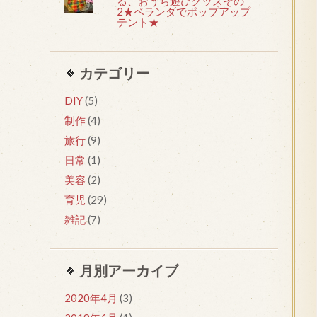
る、おうち遊びグッズその
2★ベランダでポップアップ
テント★
カテゴリー
DIY
(5)
制作
(4)
旅行
(9)
日常
(1)
美容
(2)
育児
(29)
雑記
(7)
月別アーカイブ
2020年4月
(3)