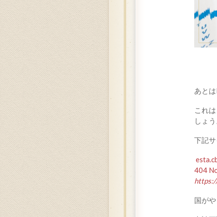
あとは
これは
しょう
下記サ
esta.c
404 No
https:
国がや