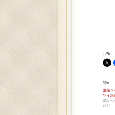
共有:
関連
生後６
ワイ旅
2017-0
旅行