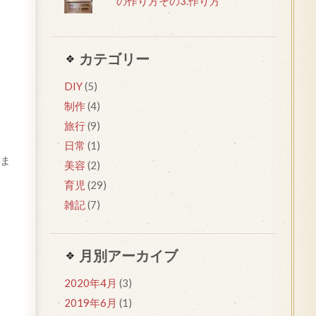
の作り方その3.作り方
カテゴリー
DIY
(5)
制作
(4)
旅行
(9)
日常
(1)
ま
美容
(2)
育児
(29)
雑記
(7)
月別アーカイブ
2020年4月
(3)
2019年6月
(1)