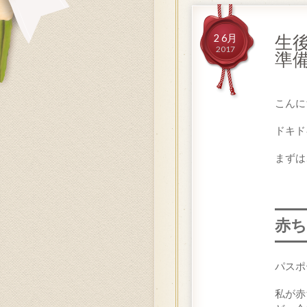
生
2 6月
2017
準
こんに
ドキド
まずは
赤
パスポ
私が赤