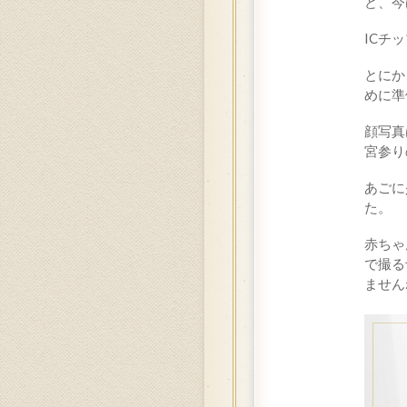
ど、今
ICチ
とにか
めに準
顔写真
宮参り
あごに
た。
赤ちゃ
で撮る
ません