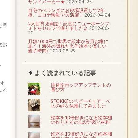
サンドメーカー★
2020-04-25
自宅のベランダにお砂場設置して2年
後、コロナ騒動で大活躍！
2020-04-04
2人目育児開始！記念にニューボーンフ
ら早
ォトをセルフで撮りましたよ
2019-06-
30
月額1000円で世界の絵本が毎月お家に
のお
届く！海外の隠れた名作絵本で楽しい
親子時間♪
2018-09-29
し
よく読まれている記事
オ
用途別ポップアップテントの
しれ
選び方
STOKKEのベビーチェア、ベ
ビの頭を保護してみました
絵本を10倍好きになる絵本棚
の作り方その1.設計図と材料
絵本を10倍好きになる絵本棚