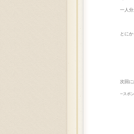
一人分
とにか
次回に
—スポ