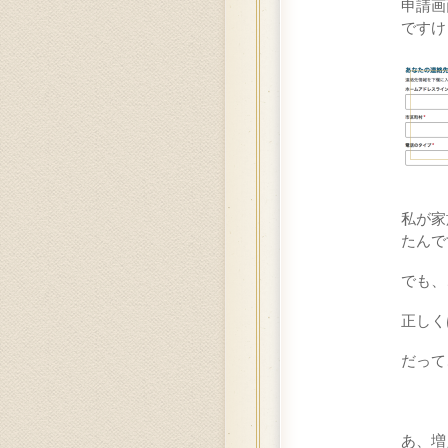
申請画
ですけ
私が家
たんで
でも、
正しく
だって
あ、増