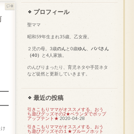
0
プロフィール
前
聖ママ
昭和
59
年生まれ35歳、乙女座。
２児の母。3歳
のん
と0歳
ゆん
、
パパさん
（40）
と4人家族。
のんびりまったり、育児ネタや手芸ネタ
など徒然と更新していきます。
最近の投稿
引きこもりママがオススメする、おう
ち遊びグッズその2★ベランダでポップ
アップテント★
2020-04-28
引きこもりママがオススメする、おう
たけ
ち遊びグッズその１★ブルーノホット