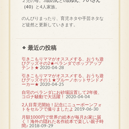
２児の母。3歳
のん
と0歳
ゆん
、
パパさん
（40）
と4人家族。
のんびりまったり、育児ネタや手芸ネタな
ど徒然と更新していきます。
最近の投稿
引きこもりママがオススメする、おうち遊
びグッズその2★ベランダでポップアップ
テント★
2020-04-28
引きこもりママがオススメする、おうち遊
びグッズその１★ブルーノホットサンドメ
ーカー★
2020-04-25
自宅のベランダにお砂場設置して2年後、
コロナ騒動で大活躍！
2020-04-04
2人目育児開始！記念にニューボーンフォ
トをセルフで撮りましたよ
2019-06-30
月額1000円で世界の絵本が毎月お家に届
く！海外の隠れた名作絵本で楽しい親子時
間♪
2018-09-29