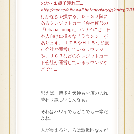
のか - １歳子連れ三...
http://sansedaihawaii.hatenadiary
行かなきゃ損する、ＤＦＳ２階に
あるクレジットカード会社運営の
「Ohana Lounge」 ハワイには、日
本人向けに様々な「ラウンジ」が
あります。 ＪＴＢやＨＩＳなど旅
行会社が運営しているラウンジ
や、ＪＣＢなどのクレジットカー
ド会社が運営しているラウンジな
どです...
思えば、博多も天神もお店の入れ
替わり激しいもんなぁ。
それはハワイでもどこでも一緒だ
よね。
人が集まるところは激戦区なんだ