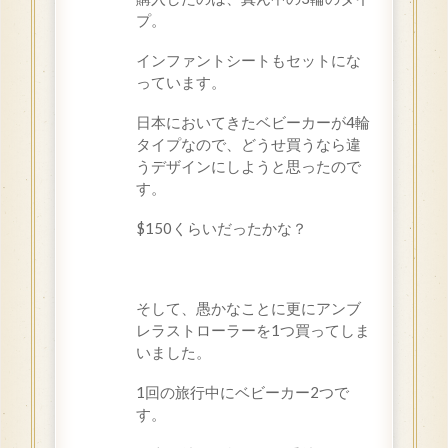
プ。
インファントシートもセットにな
っています。
日本においてきたベビーカーが4輪
タイプなので、どうせ買うなら違
うデザインにしようと思ったので
す。
$150
くらいだったかな？
そして、愚かなことに更にアンブ
レラストローラーを
1
つ買ってしま
いました。
1
回の旅行中にベビーカー
2
つで
す。