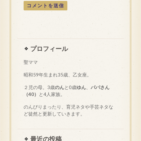
プロフィール
聖ママ
昭和
59
年生まれ35歳、乙女座。
２児の母。3歳
のん
と0歳
ゆん
、
パパさん
（40）
と4人家族。
のんびりまったり、育児ネタや手芸ネタな
ど徒然と更新していきます。
最近の投稿