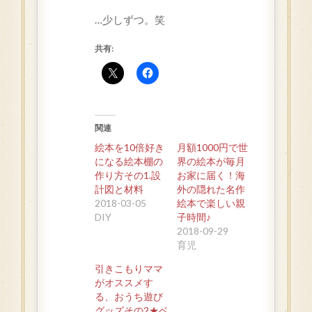
…少しずつ。笑
共有:
関連
絵本を10倍好き
月額1000円で世
になる絵本棚の
界の絵本が毎月
作り方その1.設
お家に届く！海
計図と材料
外の隠れた名作
2018-03-05
絵本で楽しい親
DIY
子時間♪
2018-09-29
育児
引きこもりママ
がオススメす
る、おうち遊び
グッズその2★ベ