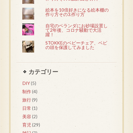
絵本を10倍好きになる絵本棚の
作り方その3.作り方
自宅のベランダにお砂場設置し
て2年後、コロナ騒動で大活
躍！
STOKKEのベビーチェア、ベビ
の頭を保護してみました
カテゴリー
DIY
(5)
制作
(4)
旅行
(9)
日常
(1)
美容
(2)
育児
(29)
雑記
(7)