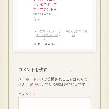
ランダでポップ
アップテント★
2020-04-28
育児
‹
名前入りオリジ
モンステラの挑
ナル絵本Lost My
戦
›
Name
Posted in
雑記
コメントを残す
メールアドレスが公開されることはありま
せん。
※
が付いている欄は必須項目です
コメント
※