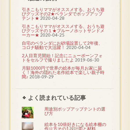
引きこもりママがオススメする、おうち遊
びグッズその2★ベランダでポップアップ
テント★
2020-04-28
引きこもりママがオススメする、おうち遊
びグッズその１★ブルーノホットサンドメ
ーカー★
2020-04-25
自宅のベランダにお砂場設置して2年後、
コロナ騒動で大活躍！
2020-04-04
2人目育児開始！記念にニューボーンフォ
トをセルフで撮りましたよ
2019-06-30
月額1000円で世界の絵本が毎月お家に届
く！海外の隠れた名作絵本で楽しい親子時
間♪
2018-09-29
よく読まれている記事
用途別ポップアップテントの選
び方
絵本を10倍好きになる絵本棚の
作り方その1.設計図と材料