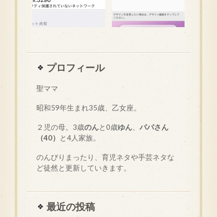
プロフィール
聖ママ
昭和
59
年生まれ35歳、乙女座。
２児の母。3歳
のん
と0歳
ゆん
、
パパさん
（40）
と4人家族。
のんびりまったり、育児ネタや手芸ネタな
ど徒然と更新していきます。
最近の投稿