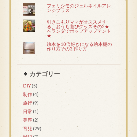
フェリシモのジェルネイルアレ
ンジプラス
引きこもりママがオススメす
る、おうち遊びグッズその2★
ベランダでポップアップテント
★
絵本を10倍好きになる絵本棚の
作り方その3.作り方
カテゴリー
DIY
(5)
制作
(4)
旅行
(9)
日常
(1)
美容
(2)
育児
(29)
雑記
(7)