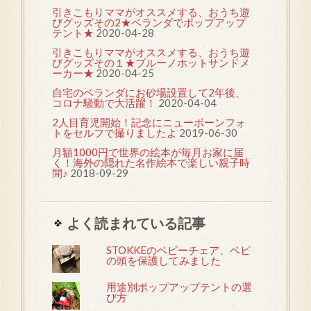
引きこもりママがオススメする、おうち遊
びグッズその2★ベランダでポップアップ
テント★
2020-04-28
引きこもりママがオススメする、おうち遊
びグッズその１★ブルーノホットサンドメ
ーカー★
2020-04-25
自宅のベランダにお砂場設置して2年後、
コロナ騒動で大活躍！
2020-04-04
2人目育児開始！記念にニューボーンフォ
トをセルフで撮りましたよ
2019-06-30
月額1000円で世界の絵本が毎月お家に届
く！海外の隠れた名作絵本で楽しい親子時
間♪
2018-09-29
よく読まれている記事
STOKKEのベビーチェア、ベビ
の頭を保護してみました
用途別ポップアップテントの選
び方