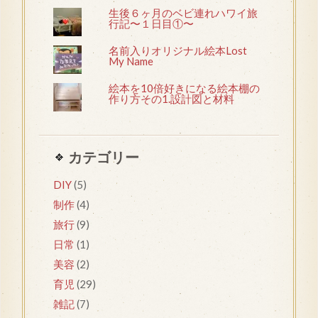
生後６ヶ月のベビ連れハワイ旅
行記〜１日目①〜
名前入りオリジナル絵本Lost
My Name
絵本を10倍好きになる絵本棚の
作り方その1.設計図と材料
カテゴリー
DIY
(5)
制作
(4)
旅行
(9)
日常
(1)
美容
(2)
育児
(29)
雑記
(7)