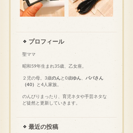
プロフィール
聖ママ
昭和
59
年生まれ35歳、乙女座。
２児の母。3歳
のん
と0歳
ゆん
、
パパさん
（40）
と4人家族。
のんびりまったり、育児ネタや手芸ネタな
ど徒然と更新していきます。
最近の投稿