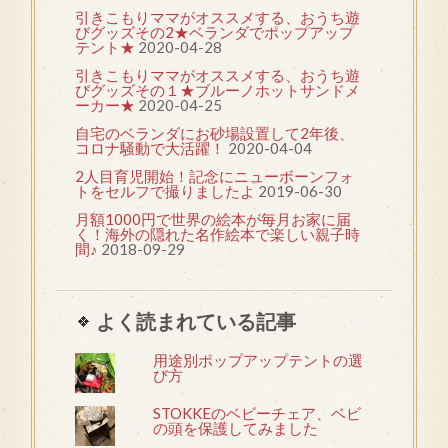
引きこもりママがオススメする、おうち遊
びグッズその2★ベランダでポップアップ
テント★
2020-04-28
引きこもりママがオススメする、おうち遊
びグッズその１★ブルーノホットサンドメ
ーカー★
2020-04-25
自宅のベランダにお砂場設置して2年後、
コロナ騒動で大活躍！
2020-04-04
2人目育児開始！記念にニューボーンフォ
トをセルフで撮りましたよ
2019-06-30
月額1000円で世界の絵本が毎月お家に届
く！海外の隠れた名作絵本で楽しい親子時
間♪
2018-09-29
よく読まれている記事
用途別ポップアップテントの選
び方
STOKKEのベビーチェア、ベビ
の頭を保護してみました