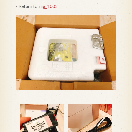
‹ Return to
img_1003