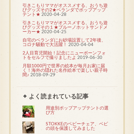
引きこもりママがオススメする、おうち遊
びグッズその2★ベランダでポップアップ
テント★
2020-04-28
引きこもりママがオススメする、おうち遊
びグッズその１★ブルーノホットサンドメ
ーカー★
2020-04-25
自宅のベランダにお砂場設置して2年後、
コロナ騒動で大活躍！
2020-04-04
2人目育児開始！記念にニューボーンフォ
トをセルフで撮りましたよ
2019-06-30
月額1000円で世界の絵本が毎月お家に届
く！海外の隠れた名作絵本で楽しい親子時
間♪
2018-09-29
よく読まれている記事
用途別ポップアップテントの選
び方
STOKKEのベビーチェア、ベビ
の頭を保護してみました