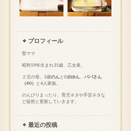
プロフィール
聖ママ
昭和
59
年生まれ35歳、乙女座。
２児の母。3歳
のん
と0歳
ゆん
、
パパさん
（40）
と4人家族。
のんびりまったり、育児ネタや手芸ネタな
ど徒然と更新していきます。
最近の投稿