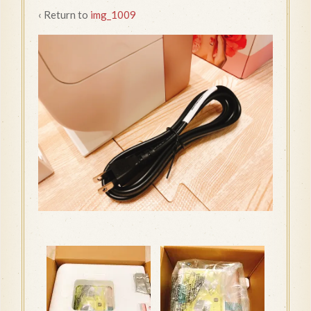
‹ Return to
img_1009