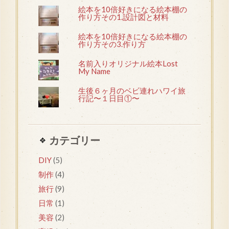
絵本を10倍好きになる絵本棚の
作り方その1.設計図と材料
絵本を10倍好きになる絵本棚の
作り方その3.作り方
名前入りオリジナル絵本Lost
My Name
生後６ヶ月のベビ連れハワイ旅
行記〜１日目①〜
カテゴリー
DIY
(5)
制作
(4)
旅行
(9)
日常
(1)
美容
(2)