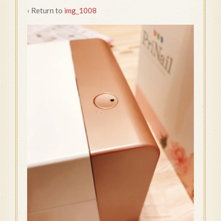
‹ Return to
img_1008