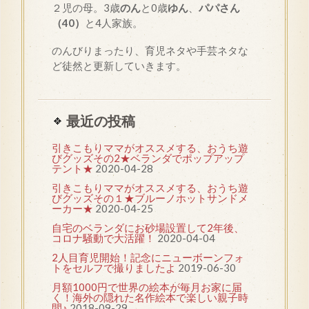
２児の母。3歳
のん
と0歳
ゆん
、
パパさん
（40）
と4人家族。
のんびりまったり、育児ネタや手芸ネタな
ど徒然と更新していきます。
最近の投稿
引きこもりママがオススメする、おうち遊
びグッズその2★ベランダでポップアップ
テント★
2020-04-28
引きこもりママがオススメする、おうち遊
びグッズその１★ブルーノホットサンドメ
ーカー★
2020-04-25
自宅のベランダにお砂場設置して2年後、
コロナ騒動で大活躍！
2020-04-04
2人目育児開始！記念にニューボーンフォ
トをセルフで撮りましたよ
2019-06-30
月額1000円で世界の絵本が毎月お家に届
く！海外の隠れた名作絵本で楽しい親子時
間♪
2018-09-29