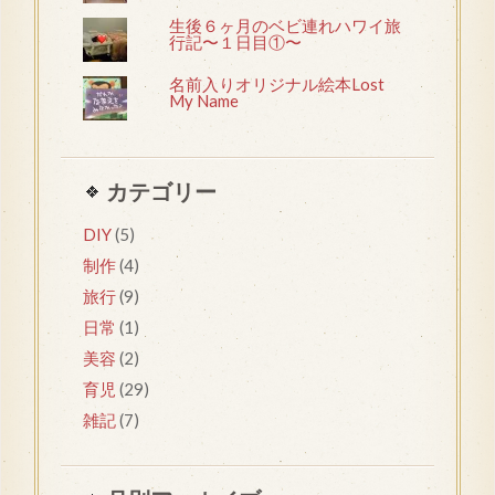
生後６ヶ月のベビ連れハワイ旅
行記〜１日目①〜
名前入りオリジナル絵本Lost
My Name
カテゴリー
DIY
(5)
制作
(4)
旅行
(9)
日常
(1)
美容
(2)
育児
(29)
雑記
(7)