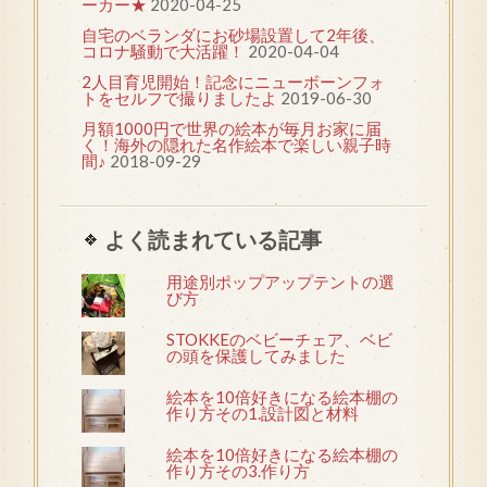
ーカー★
2020-04-25
自宅のベランダにお砂場設置して2年後、
コロナ騒動で大活躍！
2020-04-04
2人目育児開始！記念にニューボーンフォ
トをセルフで撮りましたよ
2019-06-30
月額1000円で世界の絵本が毎月お家に届
く！海外の隠れた名作絵本で楽しい親子時
間♪
2018-09-29
よく読まれている記事
用途別ポップアップテントの選
び方
STOKKEのベビーチェア、ベビ
の頭を保護してみました
絵本を10倍好きになる絵本棚の
作り方その1.設計図と材料
絵本を10倍好きになる絵本棚の
作り方その3.作り方