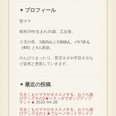
プロフィール
聖ママ
昭和
59
年生まれ35歳、乙女座。
２児の母。3歳
のん
と0歳
ゆん
、
パパさん
（40）
と4人家族。
のんびりまったり、育児ネタや手芸ネタな
ど徒然と更新していきます。
最近の投稿
引きこもりママがオススメする、おうち遊
びグッズその2★ベランダでポップアップ
テント★
2020-04-28
引きこもりママがオススメする、おうち遊
びグッズその１★ブルーノホットサンドメ