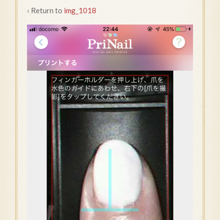
‹ Return to
img_1018