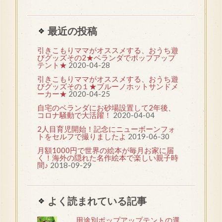
最近の投稿
引きこもりママがオススメする、おうち遊
びグッズその2★ベランダでポップアップ
テント★
2020-04-28
引きこもりママがオススメする、おうち遊
びグッズその１★ブルーノホットサンドメ
ーカー★
2020-04-25
自宅のベランダにお砂場設置して2年後、
コロナ騒動で大活躍！
2020-04-04
2人目育児開始！記念にニューボーンフォ
トをセルフで撮りましたよ
2019-06-30
月額1000円で世界の絵本が毎月お家に届
く！海外の隠れた名作絵本で楽しい親子時
間♪
2018-09-29
よく読まれている記事
用途別ポップアップテントの選