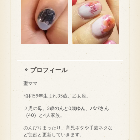
プロフィール
聖ママ
昭和
59
年生まれ35歳、乙女座。
２児の母。3歳
のん
と0歳
ゆん
、
パパさん
（40）
と4人家族。
のんびりまったり、育児ネタや手芸ネタな
ど徒然と更新していきます。