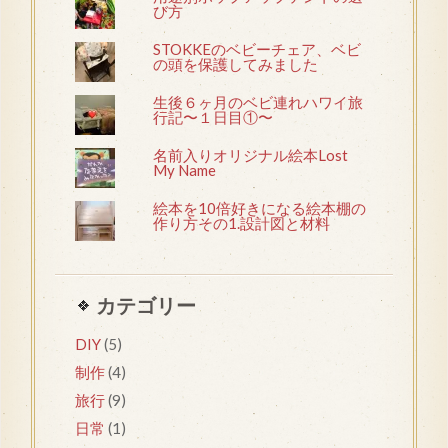
び方
STOKKEのベビーチェア、ベビ
の頭を保護してみました
生後６ヶ月のベビ連れハワイ旅
行記〜１日目①〜
名前入りオリジナル絵本Lost
My Name
絵本を10倍好きになる絵本棚の
作り方その1.設計図と材料
カテゴリー
DIY
(5)
制作
(4)
旅行
(9)
日常
(1)