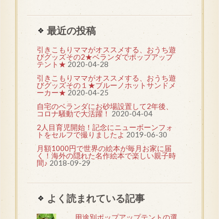
最近の投稿
引きこもりママがオススメする、おうち遊
びグッズその2★ベランダでポップアップ
テント★
2020-04-28
引きこもりママがオススメする、おうち遊
びグッズその１★ブルーノホットサンドメ
ーカー★
2020-04-25
自宅のベランダにお砂場設置して2年後、
コロナ騒動で大活躍！
2020-04-04
2人目育児開始！記念にニューボーンフォ
トをセルフで撮りましたよ
2019-06-30
月額1000円で世界の絵本が毎月お家に届
く！海外の隠れた名作絵本で楽しい親子時
間♪
2018-09-29
よく読まれている記事
用途別ポップアップテントの選