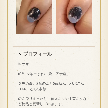
プロフィール
聖ママ
昭和
59
年生まれ35歳、乙女座。
２児の母。3歳
のん
と0歳
ゆん
、
パパさん
（40）
と4人家族。
のんびりまったり、育児ネタや手芸ネタな
ど徒然と更新していきます。