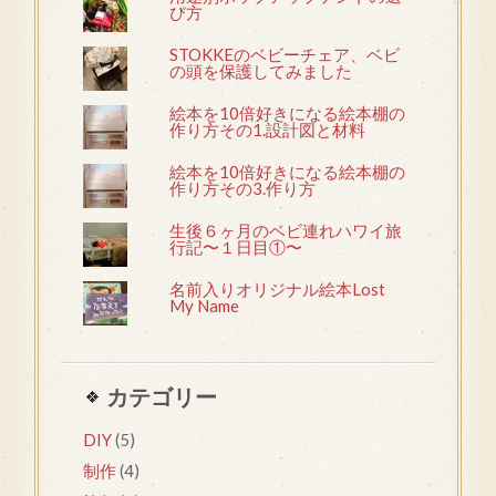
び方
STOKKEのベビーチェア、ベビ
の頭を保護してみました
絵本を10倍好きになる絵本棚の
作り方その1.設計図と材料
絵本を10倍好きになる絵本棚の
作り方その3.作り方
生後６ヶ月のベビ連れハワイ旅
行記〜１日目①〜
名前入りオリジナル絵本Lost
My Name
カテゴリー
DIY
(5)
制作
(4)